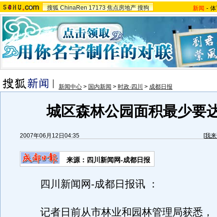
搜狐
ChinaRen
17173
焦点房地产
搜狗
新闻
-
体
新闻中心
>
国内新闻
>
时政·四川
>
成都日报
城区森林公园面积最少要达
2007年06月12日04:35
[
我来
来源：四川新闻网-成都日报
四川新闻网-成都日报讯 ：
记者日前从市林业和园林管理局获悉，