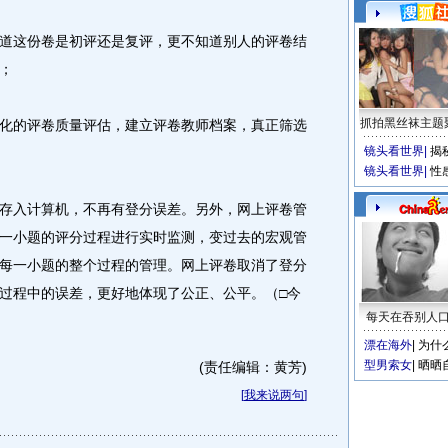
这份卷是初评还是复评，更不知道别人的评卷结
；
抓拍黑丝袜主题
的评卷质量评估，建立评卷教师档案，真正筛选
镜头看世界
|
揭
镜头看世界
|
性
入计算机，不再有登分误差。另外，网上评卷管
一小题的评分过程进行实时监测，变过去的宏观管
每一小题的整个过程的管理。网上评卷取消了登分
过程中的误差，更好地体现了公正、公平。（□今
每天在吞别人
漂在海外
|
为什
型男索女
|
晒晒
(责任编辑：黄芳)
[
我来说两句
]