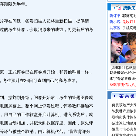
存期限为半年。
·
听评书
|
郭德纲
存在问题，答卷扫描人员将重新扫描，提供清
·
听小说
|
鬼吹灯1
·
共享区
|
手机病
过的考生答卷，会取消原来的成绩，将更新后的考
揭田壮壮徐帆
，正式评卷已在评卷点开始，和其他科目一样，
·
赵薇被爆已经怀
·
李宇春爆遭母逼
，考生预计在26日可查到自己的高考成绩。
·
圣诞节明信片八
茶 余 饭
。据刘刚介绍，阅卷开始后，考生的答题图像就
·
何炅获地产大亨
电脑屏幕上。整个网上评卷过程，评卷教师接触不
·
陈慧琳产后恢复
，用自己的工作软盘开启计算机、进入系统后，就
·
殷桃街头休闲装
电脑自动相加，并记录到数据库里。因此，原先评
·
范冰冰红地毯
·
姚晨与老公素
等环节被整个取消，由计算机代劳。“背靠背评分
·
日军竟拿战俘