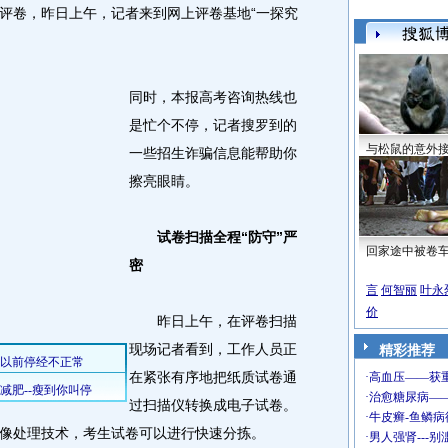
评卷，昨日上午，记者来到网上评卷基地“一探究
同时，本报高考咨询热线也
是忙个不停，记者搜罗到的
与松鼠的意外
一些招生诈骗信息能帮助你
擦亮眼睛。
试卷扫描全程“防守”严
回家途中被卷
密
言
何智丽
叶永
价
昨日上午，在评卷扫描
现场记者看到，工作人员正
精彩推荐
在紧张有序地把纸质试卷通
过扫描仪转换成电子试卷。
像处理技术，考生试卷可以进行快速分拣。