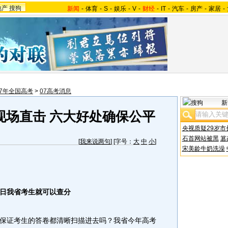
地产
搜狗
新闻
-
体育
-
S
-
娱乐
-
V
-
财经
-
IT
-
汽车
-
房产
-
家居
-
07年全国高考
>
07高考消息
新
现场直击 六大好处确保公平
央视质疑29岁市
石首网站被黑
篡
[
我来说两句
] [字号：
大
中
小
]
宋美龄牛奶洗澡
日我省考生就可以查分
证考生的答卷都清晰扫描进去吗？我省今年高考