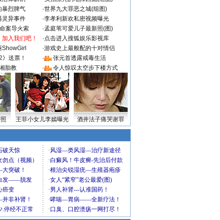
的暴烈脾气
·
世界九大罪恶之城(组图)
遇灵异事件
·
李孝利新欢私密视频曝光
成命案导火索
·
孟庭苇可爱儿子最新照(图)
：加入我们吧！
·
点击进入搜狐娱乐影视库
howGirl
·
游戏史上最般配的十对情侣
2》送票！
·
张元首透露戒毒生活
湘胎教
·
令人惊叹太空步下楼方式
密照
王菲小女儿李嫣曝光
酒井法子痛哭谢罪