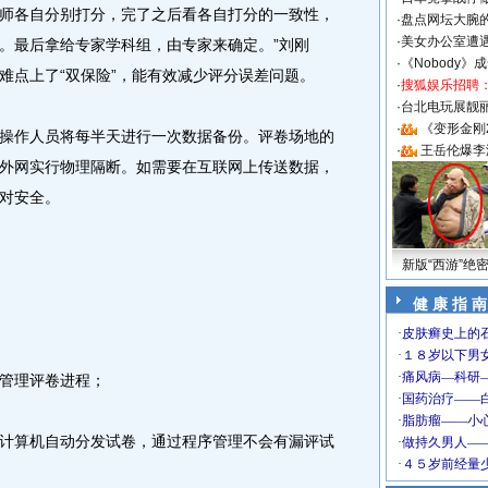
师各自分别打分，完了之后看各自打分的一致性，
·
盘点网坛大腕
·
美女办公室遭
。最后拿给专家学科组，由专家来确定。”刘刚
·
《Nobody》
难点上了“双保险”，能有效减少评分误差问题。
·
搜狐娱乐招聘
·
台北电玩展靓丽S
·
《变形金刚
作人员将每半天进行一次数据备份。评卷场地的
·
王岳伦爆李
外网实行物理隔断。如需要在互联网上传送数据，
对安全。
新版“西游”绝
健 康 指 南
管理评卷进程；
算机自动分发试卷，通过程序管理不会有漏评试