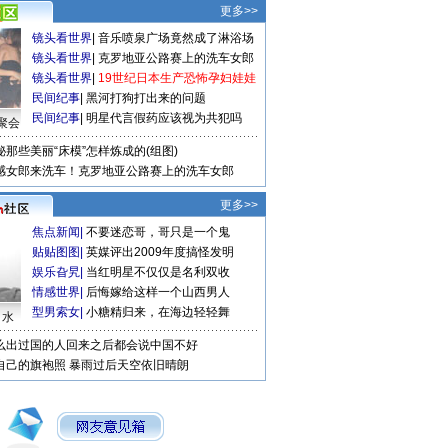
更多>>
镜头看世界
|
音乐喷泉广场竟然成了淋浴场
镜头看世界
|
克罗地亚公路赛上的洗车女郎
镜头看世界
|
19世纪日本生产恐怖孕妇娃娃
民间纪事
|
黑河打狗打出来的问题
民间纪事
|
明星代言假药应该视为共犯吗
聚会
秘那些美丽“床模”怎样炼成的(组图)
感女郎来洗车！克罗地亚公路赛上的洗车女郎
更多>>
焦点新闻
|
不要迷恋哥，哥只是一个鬼
贴贴图图
|
英媒评出2009年度搞怪发明
娱乐旮旯
|
当红明星不仅仅是名利双收
情感世界
|
后悔嫁给这样一个山西男人
型男索女
|
小糖精归来，在海边轻轻舞
口水
么出过国的人回来之后都会说中国不好
自己的旗袍照
暴雨过后天空依旧晴朗