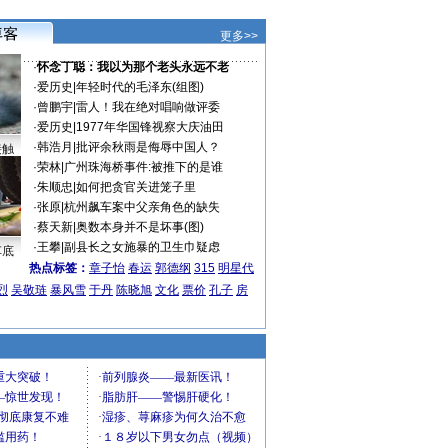
更多>>
·
怀念丁聪：我以为那个老头永远不老
·
爱历史
|
年轻时代的毛泽东(组图)
·
曾鹏宇
|
雷人！我在绝对唱响做评委
·
爱历史
|
1977年华国锋视察大庆油田
·
韩浩月
|
批评余秋雨是侮辱中国人？
接触
·
荣林
|
广州珠海桥事件:被推下的是谁
·
朱顺忠
|
如何把贪官关进笼子里
·
张原
|
杭州飙车案中父亲角色的缺失
·
蔡天新
|
奥数本身并不是坏事(图)
·
王攀
|
副县长之女施暴的卫生巾疑虑
车底
热点标签：
章子怡
春运
郭德纲
315
明星代
烈
吴敬琏
暴风雪
于丹
陈晓旭
文化
票价
孔子
房