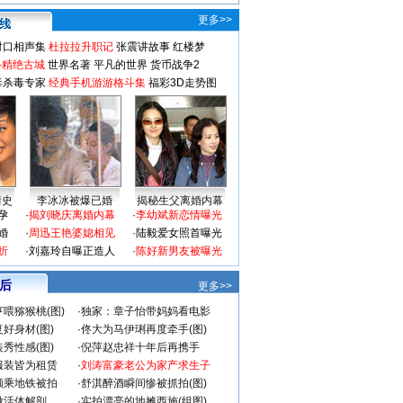
更多>>
对口相声集
杜拉拉升职记
张震讲故事
红楼梦
-精绝古城
世界名著
平凡的世界
货币战争2
毒杀毒专家
经典手机游游格斗集
福彩3D走势图
情史
李冰冰被爆已婚
揭秘生父离婚内幕
孕
·
揭刘晓庆离婚内幕
·
李幼斌新恋情曝光
婚
·
周迅王艳婆媳相见
·
陆毅爱女照首曝光
折
·
刘嘉玲自曝正造人
·
陈好新男友被曝光
 后
更多>>
喂猕猴桃(图)
·
独家：章子怡带妈妈看电影
好身材(图)
·
佟大为马伊琍再度牵手(图)
秀性感(图)
·
倪萍赵忠祥十年后再携手
服装皆为租赁
·
刘涛富豪老公为家产求生子
颜乘地铁被拍
·
舒淇醉酒瞬间惨被抓拍(图)
做活体解剖
·
实拍漂亮的地摊西施(组图)