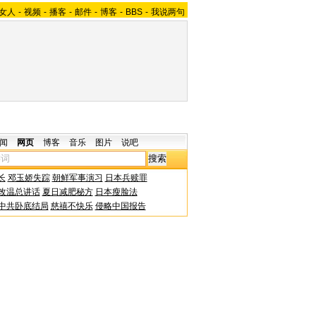
女人
-
视频
-
播客
-
邮件
-
博客
-
BBS
-
我说两句
闻
网页
博客
音乐
图片
说吧
长
邓玉娇失踪
朝鲜军事演习
日本兵赎罪
改温总讲话
夏日减肥秘方
日本瘦脸法
中共卧底结局
慈禧不快乐
侵略中国报告