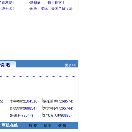
说 吧
更多>>
5)
李宇春吧
(104510)
快乐男声吧
(68574)
刘德华吧
(69854)
东方神起吧
(65744)
婚姻吧
(78544)
37℃女人吧
(6985)
商机在线
|
投 资
创 业
健 康