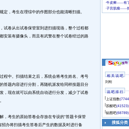
定，考生在理综中的作图部分也能清晰扫描。
试卷从出试卷保管室到进扫描现场，整个过程都
都安装有摄像头，而且有武警在整个试卷经过的路
相 关 说 吧
程中。扫描结束之后，系统会将考生姓名、考号
刘刚
的答题内容进行分割，再随机派发给同样按题目分
说 吧 排 行
发，现在就可以由系统自动进行分发，减少了试卷
上证指数
(7744
。
苏醒吧
(41523)
贴图吧
(68789)
，考生的原始答卷会存放在专设的“答题卡保管
搜狐分类
。省招办将扫描考生答卷后产生的数据及时进行备