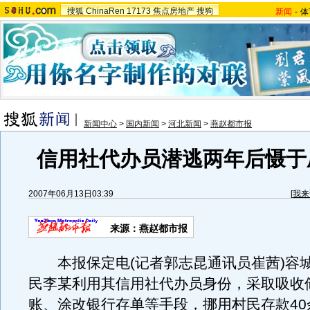
搜狐
ChinaRen
17173
焦点房地产
搜狗
新闻
-
体
新闻中心
>
国内新闻
>
河北新闻
>
燕赵都市报
信用社代办员潜逃两年后慑于
2007年06月13日03:39
[
我来
来源：燕赵都市报
本报保定电(记者郭志昆通讯员崔茜)容
民李某利用其信用社代办员身份，采取吸收
账、涂改银行存单等手段，挪用村民存款40