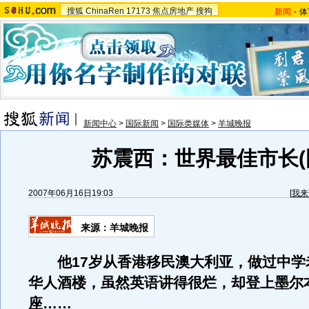
搜狐
ChinaRen
17173
焦点房地产
搜狗
新闻
-
体
新闻中心
>
国际新闻
>
国际类媒体
>
羊城晚报
苏震西：世界最佳市长(
2007年06月16日19:03
[
我来
来源：羊城晚报
他17岁从香港移民澳大利亚，做过中学
华人酒楼，虽然英语讲得很烂，却登上墨尔
座……