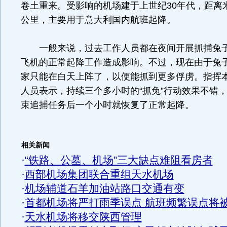
卷土重来。受影响的机场建于上世纪30年代，距离
公里，主要用于意大利国内航班起降。
一般来说，过去工作人员都在夜间开展抓捕兔子
飞机的正常起降工作造成影响。不过，现在由于兔
家只能在白天上阵了，以便能抓到更多俘虏。指挥
人员表示，持续三个多小时的“抓兔”行动效果不错
束追捕任务后一个小时就恢复了正常起降。
相关新闻
·
“铁路、公墓、机场”三大缺点难阻看房者
·
西部机场集团联合重组天水机场
·
机场辅道石羊加油站路口交通有变
·
首都机场将严打雨季误点 航班频繁误点将
·
天水机场将移交陕西管理