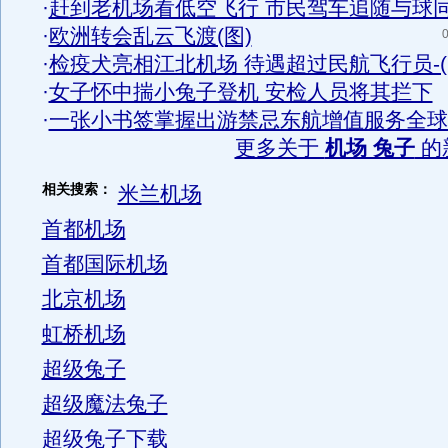
·
赶到老机场看低空飞行 市民驾车追随与球同
·
欧洲转会乱云飞渡(图)
0
·
检疫犬亮相江北机场 待遇超过民航飞行员-(
·
女子怀中揣小兔子登机 安检人员将其拦下
·
一张小书签掌握出游禁忌东航增值服务全球倡议
更多关于
机场 兔子
的
相关搜索：
米兰机场
首都机场
首都国际机场
北京机场
虹桥机场
超级兔子
超级魔法兔子
超级兔子下载