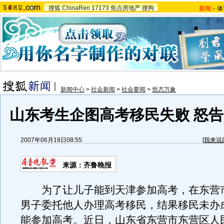
搜狐
ChinaRen
17173
焦点房地产
搜狗
新闻
-
体
新闻中心
>
社会新闻
>
社会要闻
>
世态万象
山东考生企图高考移民失败 怒
2007年06月19日08:55
[
我来说
来源：齐鲁晚报
为了让儿子能到天津参加高考，在东营
男子委托他人办理高考移民，结果移民未办
能参加高考。近日，山东省东营市东营区人