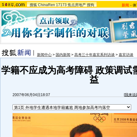
搜狐
ChinaRen
17173
焦点房地产
搜狗
新闻
-
体
新闻中心
>
国内新闻
>
高考三十年嘉宾系列访谈
>
嘉宾访谈
学籍不应成为高考障碍 政策调试
益
2007年06月04日18:07
[
我来说