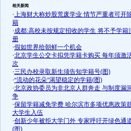
相关新闻
·
上海财大称炒股荒废学业 情节严重者可开
籍
·
成都:高校未按规定招收的学生 将不予学籍
册
·
假如世界给朝鲜一个机会
·
北京学生公交卡拟凭学籍卡购买 每年须激
次
·
三民办校录取新生须告知学籍号(图)
·
“流动的花朵”渴望稳定的学籍(图)
·
北京政协委员为非北京人群奔走 与制度漏
争
·
保留学籍减免学费 哈尔滨市多项优惠政策
大学生入伍
·
创新少年被拒大学门外 专家呼吁开绿色通
(图)