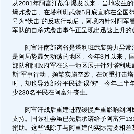
从2001年阿富汗战争爆发以来，当地发生
爆炸袭击。在塔利班武装5月底宣称在全国
号为“伏击”的反攻行动后，阿境内针对阿军
军队的自杀式袭击事件正呈现出迅速上升的
阿富汗南部诸省是塔利班武装势力异常
是阿局势最为动荡的地区。今年3月以来，
部队和阿政府军在这一地区展开针对塔利班
斯”军事行动，频繁实施空袭，在沉重打击
时，却也导致部分平民被“误伤”。今年上半
少230名平民在阿富汗丧生。
阿富汗战后重建进程缓慢严重影响到阿
支持。国际社会虽已先后承诺给予阿富汗13
捐助。这些钱除了与阿重建的实际需要相差