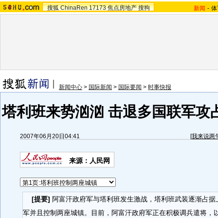
搜狐
ChinaRen
17173
焦点房地产
搜狗
新闻
-
体
新闻中心
>
国际新闻
>
国际要闻
>
时事快报
塔利班来势汹汹 击退多国联军攻
2007年06月20日04:41
[
我来说两
来源：人民网
[提要]
阿富汗政府军与塔利班发生激战，塔利班武装逐渐占据
军并且控制两座城镇。目前，阿富汗政府军正在积极调兵遣将，