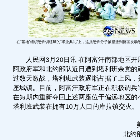
在“基地”组织恐怖训练班的“毕业典礼”上，这批恐怖分子被指派到德国发动
人民网3月20日讯 在阿富汗南部地区开
阿政府军和北约部队近日遭到塔利班余党的
过数天激战，塔利班武装逐渐占据了上风，
座城镇。目前，阿富汗政府军正在积极调兵
在短期内重新夺回上述两座位于偏远地区的
塔利班武装在拥有10万人口的库拉镇交火。
美
北约