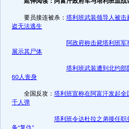
延伸阅读：阿富汗政府军与塔利班血战
要员接连被杀：
塔利班武装领导人被击
盗无法逃生
阿政府称击毙塔利班军
展示其尸体
塔利班武装遭到北约部
60人丧身
全国反攻：
塔利班宣称在阿富汗发起全
千人弹
塔利班令达杜拉之弟接任职
备“复仇”