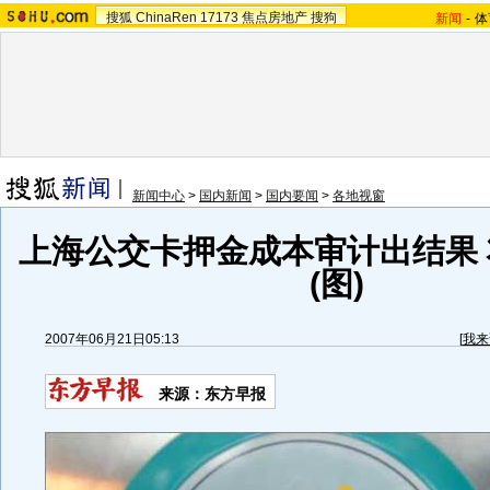
搜狐
ChinaRen
17173
焦点房地产
搜狗
新闻
-
体
新闻中心
>
国内新闻
>
国内要闻
>
各地视窗
上海公交卡押金成本审计出结果 
(图)
2007年06月21日05:13
[
我来
来源：东方早报