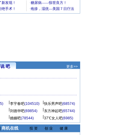
说 吧
更多>>
5)
李宇春吧
(104510)
快乐男声吧
(68574)
刘德华吧
(69854)
东方神起吧
(65744)
婚姻吧
(78544)
37℃女人吧
(6985)
商机在线
|
投 资
创 业
健 康