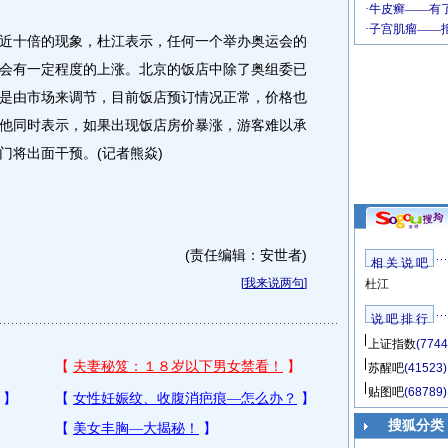
十倍的现象，杜江表示，任何一个举办奥运会的
会有一定程度的上涨。北京的饭店中除了奥组委已
是由市场来调节，目前饭店预订情况正常，价格也
他同时表示，如果出现饭店房价暴涨，游客难以承
门将出面干预。(记者熊焱)
(责任编辑：安世者)
相 关 说 吧
[
我来说两句
]
杜江
说 吧 排 行
上证指数
(7744
苏醒吧
(41523)
贴图吧
(68789)
搜狐分类