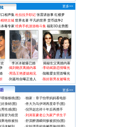
更多>>
对口相声集
杜拉拉升职记
张震讲故事
红楼梦
-精绝古城
世界名著
平凡的世界
货币战争2
毒杀毒专家
经典手机游游格斗集
福彩3D走势图
情史
李冰冰被爆已婚
揭秘生父离婚内幕
孕
·
揭刘晓庆离婚内幕
·
李幼斌新恋情曝光
婚
·
周迅王艳婆媳相见
·
陆毅爱女照首曝光
折
·
刘嘉玲自曝正造人
·
陈好新男友被曝光
 后
更多>>
喂猕猴桃(图)
·
独家：章子怡带妈妈看电影
好身材(图)
·
佟大为马伊琍再度牵手(图)
秀性感(图)
·
倪萍赵忠祥十年后再携手
服装皆为租赁
·
刘涛富豪老公为家产求生子
颜乘地铁被拍
·
舒淇醉酒瞬间惨被抓拍(图)
做活体解剖
·
实拍漂亮的地摊西施(组图)