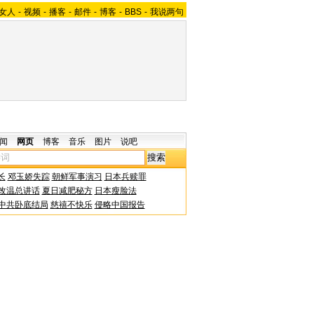
女人
-
视频
-
播客
-
邮件
-
博客
-
BBS
-
我说两句
闻
网页
博客
音乐
图片
说吧
长
邓玉娇失踪
朝鲜军事演习
日本兵赎罪
改温总讲话
夏日减肥秘方
日本瘦脸法
中共卧底结局
慈禧不快乐
侵略中国报告