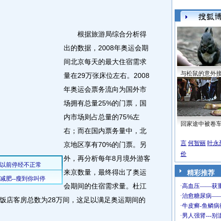
根据旅游局综合分析得
出的数据，2008年奥运会期
间北京每天的最大住宿需求
与松鼠的意外
量在29万张床位左右。2008
年奥运会票务流向为国外市
场拥有总量25%的门票，国
内市场则占总量的75%左
回家途中被卷
右；而在国内票务量中，北
言
何智丽
叶永
京地区享有70%的门票。另
价
外，再分析每年8月境外游客
来京数量，最终得出了奥运
精彩推荐
会期间的住宿需求量。杜江
饭店客房总数为28万间，这足以满足奥运期间的