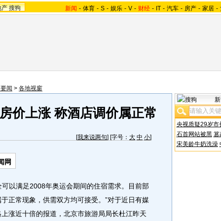
地产
搜狗
新闻
-
体育
-
S
-
娱乐
-
V
-
财经
-
IT
-
汽车
-
房产
-
家居
-
内要闻
>
各地视窗
新
房价上涨 称酒店调价属正常
央视质疑29岁市
石首网站被黑
篡
[
我来说两句
] [字号：
大
中
小
]
宋美龄牛奶洗澡
闻网
以满足2008年奥运会期间的住宿需求。目前部
属于正常现象，供需双方均可接受。”对于近日有媒
价格上涨近十倍的报道，北京市旅游局局长杜江昨天