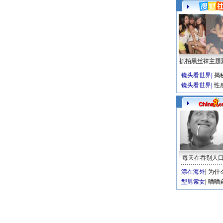
抓拍黑丝袜主题
镜头看世界
|
揭
镜头看世界
|
性
每天在吞别人
漂在海外
|
为什
型男索女
|
晒晒