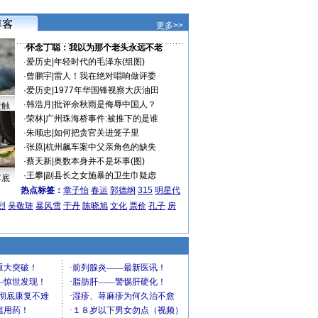
更多>>
·
怀念丁聪：我以为那个老头永远不老
·
爱历史
|
年轻时代的毛泽东(组图)
·
曾鹏宇
|
雷人！我在绝对唱响做评委
·
爱历史
|
1977年华国锋视察大庆油田
·
韩浩月
|
批评余秋雨是侮辱中国人？
接触
·
荣林
|
广州珠海桥事件:被推下的是谁
·
朱顺忠
|
如何把贪官关进笼子里
·
张原
|
杭州飙车案中父亲角色的缺失
·
蔡天新
|
奥数本身并不是坏事(图)
·
王攀
|
副县长之女施暴的卫生巾疑虑
车底
热点标签：
章子怡
春运
郭德纲
315
明星代
烈
吴敬琏
暴风雪
于丹
陈晓旭
文化
票价
孔子
房