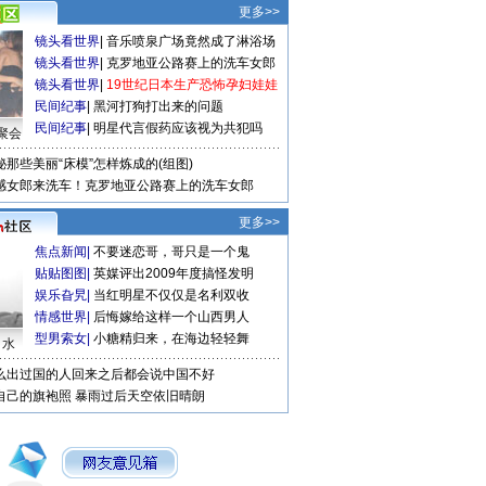
更多>>
镜头看世界
|
音乐喷泉广场竟然成了淋浴场
镜头看世界
|
克罗地亚公路赛上的洗车女郎
镜头看世界
|
19世纪日本生产恐怖孕妇娃娃
民间纪事
|
黑河打狗打出来的问题
民间纪事
|
明星代言假药应该视为共犯吗
聚会
秘那些美丽“床模”怎样炼成的(组图)
感女郎来洗车！克罗地亚公路赛上的洗车女郎
更多>>
焦点新闻
|
不要迷恋哥，哥只是一个鬼
贴贴图图
|
英媒评出2009年度搞怪发明
娱乐旮旯
|
当红明星不仅仅是名利双收
情感世界
|
后悔嫁给这样一个山西男人
型男索女
|
小糖精归来，在海边轻轻舞
口水
么出过国的人回来之后都会说中国不好
自己的旗袍照
暴雨过后天空依旧晴朗