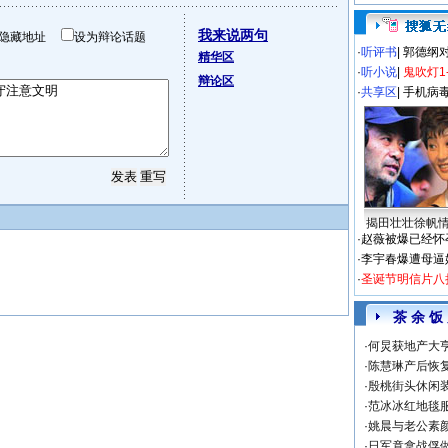
我来说两句
隐藏地址
设为辩论话题
·
听评书
|
郭德纲
精华区
·
听小说
|
鬼吹灯1
辩论区
·
共享区
|
手机病
揭田壮壮徐帆
·
赵薇被爆已经怀
·
李宇春爆遭母逼
·
圣诞节明信片八
茶 余 饭
·
何炅获地产大亨
·
陈慧琳产后恢复
·
殷桃街头休闲装
·
范冰冰红地毯
·
姚晨与老公素
·
日军竟拿战俘