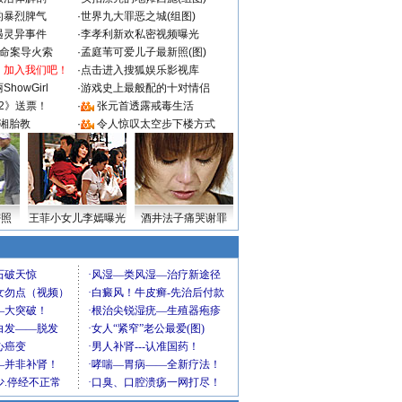
的暴烈脾气
·
世界九大罪恶之城(组图)
遇灵异事件
·
李孝利新欢私密视频曝光
成命案导火索
·
孟庭苇可爱儿子最新照(图)
：加入我们吧！
·
点击进入搜狐娱乐影视库
howGirl
·
游戏史上最般配的十对情侣
2》送票！
·
张元首透露戒毒生活
湘胎教
·
令人惊叹太空步下楼方式
密照
王菲小女儿李嫣曝光
酒井法子痛哭谢罪