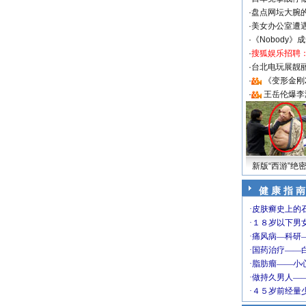
·
盘点网坛大腕
·
美女办公室遭
·
《Nobody》
·
搜狐娱乐招聘
·
台北电玩展靓丽S
·
《变形金刚
·
王岳伦爆李
新版“西游”绝
健 康 指 南