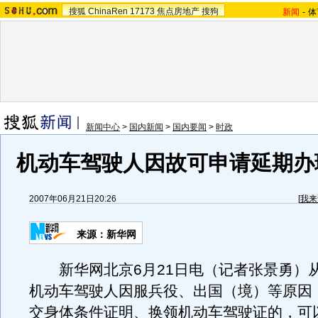
搜狐
ChinaRen
17173
焦点房地产
搜狗
新闻
-
体
新闻中心
>
国内新闻
>
国内要闻
>
时政
机动车驾驶人因故可申请延期办
2007年06月21日20:26
[
我来
来源：新华网
新华网北京6月21日电（记者张景勇）从
机动车驾驶人因服兵役、出国（境）等原因
交身体条件证明、换领机动车驾驶证的，可