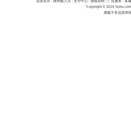
设置首页
-
搜狗输入法
-
支付中心
-
搜狐招聘
-
广告服务
-
客
Copyright
©
2016 Sohu.com 
搜狐不良信息举