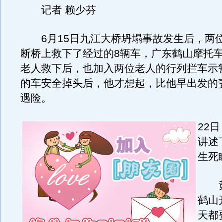
记者 赖少芬
6月15日九江大桥坍塌事故发生后，两
断桥上救下了经过的8辆车，广东鹤山摩托
老人救下后，也加入两位老人的行列拦车示
的车安全掉头后，他才想起，比他早出发的
遇险。
22
讲述
生死
黄
鹤山
天都