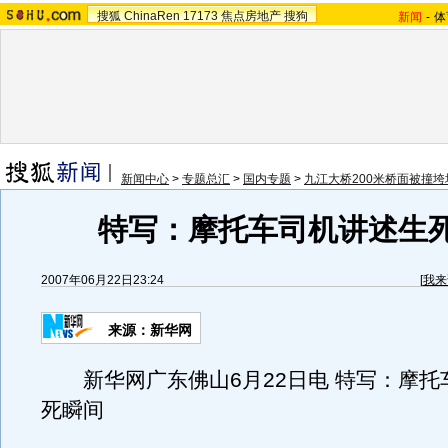
搜狐
ChinaRen
17173
焦点房地产
搜狗
新闻
-
体
新闻中心
>
专题总汇
>
国内专题
>
九江大桥200米桥面被撞垮
特写：摩托车司机讲述生
2007年06月22日23:24
[
我来
来源：新华网
新华网广东佛山6月22日电 特写：摩托
死瞬间