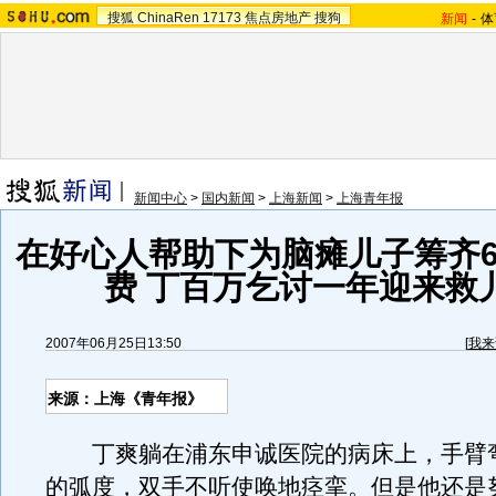
搜狐
ChinaRen
17173
焦点房地产
搜狗
新闻
-
体
新闻中心
>
国内新闻
>
上海新闻
>
上海青年报
在好心人帮助下为脑瘫儿子筹齐
费 丁百万乞讨一年迎来救
2007年06月25日13:50
[
我来
来源：上海《青年报》
丁爽躺在浦东申诚医院的病床上，手臂
的弧度，双手不听使唤地痉挛。但是他还是