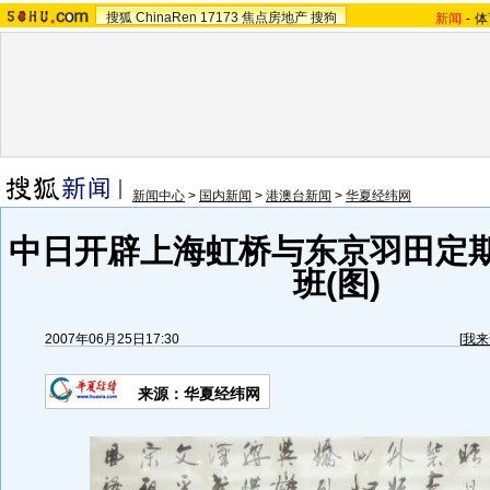
搜狐
ChinaRen
17173
焦点房地产
搜狗
新闻
-
体
新闻中心
>
国内新闻
>
港澳台新闻
>
华夏经纬网
中日开辟上海虹桥与东京羽田定
班(图)
2007年06月25日17:30
[
我来
来源：华夏经纬网