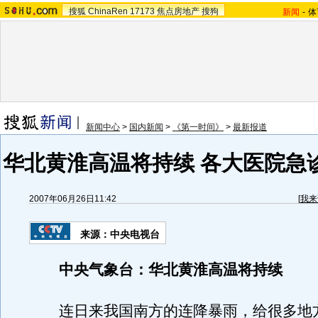
搜狐
ChinaRen
17173
焦点房地产
搜狗
新闻
-
体
新闻中心
>
国内新闻
>
《第一时间》
>
最新报道
华北黄淮高温将持续 各大医院急
2007年06月26日11:42
[
我来
来源：中央电视台
中央气象台：华北黄淮高温将持续
连日来我国南方的连降暴雨，给很多地