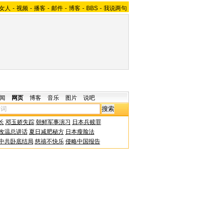
女人
-
视频
-
播客
-
邮件
-
博客
-
BBS
-
我说两句
闻
网页
博客
音乐
图片
说吧
长
邓玉娇失踪
朝鲜军事演习
日本兵赎罪
改温总讲话
夏日减肥秘方
日本瘦脸法
中共卧底结局
慈禧不快乐
侵略中国报告