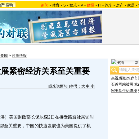
地产
搜狗
新闻
-
体育
-
S
-
娱乐
-
V
-
财经
-
IT
-
汽车
-
房产
-
家居
-
际要闻
>
时事快报
新
发展紧密经济关系至关重要
央视质疑29岁市
石首网站被黑
篡
[
我来说两句
] [字号：
大
中
小
]
宋美龄牛奶洗澡
洪）美国财政部长保尔森2日在接受路透社采访时
都至关重要，中国的快速发展也为美国提供了机