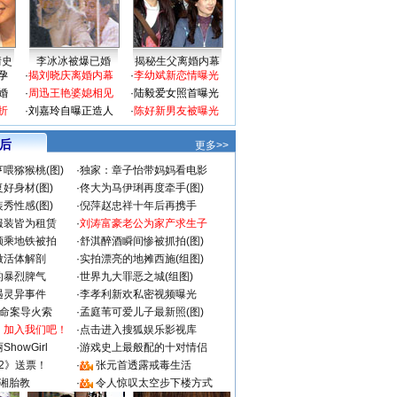
情史
李冰冰被爆已婚
揭秘生父离婚内幕
孕
·
揭刘晓庆离婚内幕
·
李幼斌新恋情曝光
婚
·
周迅王艳婆媳相见
·
陆毅爱女照首曝光
折
·
刘嘉玲自曝正造人
·
陈好新男友被曝光
 后
更多>>
喂猕猴桃(图)
·
独家：章子怡带妈妈看电影
好身材(图)
·
佟大为马伊琍再度牵手(图)
秀性感(图)
·
倪萍赵忠祥十年后再携手
服装皆为租赁
·
刘涛富豪老公为家产求生子
颜乘地铁被拍
·
舒淇醉酒瞬间惨被抓拍(图)
做活体解剖
·
实拍漂亮的地摊西施(组图)
的暴烈脾气
·
世界九大罪恶之城(组图)
遇灵异事件
·
李孝利新欢私密视频曝光
成命案导火索
·
孟庭苇可爱儿子最新照(图)
：加入我们吧！
·
点击进入搜狐娱乐影视库
howGirl
·
游戏史上最般配的十对情侣
2》送票！
·
张元首透露戒毒生活
湘胎教
·
令人惊叹太空步下楼方式