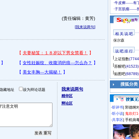
(责任编辑：黄芳)
[
我来说两句
]
相 关 说 吧
保尔森
说 吧 排 行
上证指数
(7744
苏醒吧
(41523)
贴图吧
(68789)
搜狐分类
我来说两句
隐藏地址
设为辩论话题
精华区
辩论区
·
听评书
|
郭德纲
·
听小说
|
鬼吹灯1
·
共享区
|
手机病