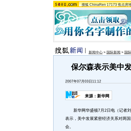
搜狐
ChinaRen
17173
焦点房
新闻中心
>
国际新闻
>
国
保尔森表示美中
2007年07月03日11:12
来源：新华网
新华网华盛顿7月2日电（记者刘
表示，美中发展紧密经济关系对两国
会。