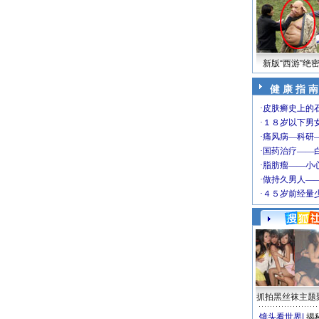
新版“西游”绝
健 康 指 南
抓拍黑丝袜主题
镜头看世界
|
揭