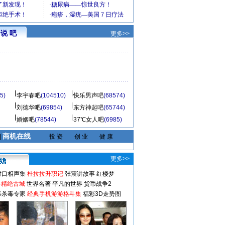
说 吧
更多>>
5)
李宇春吧
(104510)
快乐男声吧
(68574)
刘德华吧
(69854)
东方神起吧
(65744)
婚姻吧
(78544)
37℃女人吧
(6985)
商机在线
|
投 资
创 业
健 康
更多>>
对口相声集
杜拉拉升职记
张震讲故事
红楼梦
-精绝古城
世界名著
平凡的世界
货币战争2
毒杀毒专家
经典手机游游格斗集
福彩3D走势图