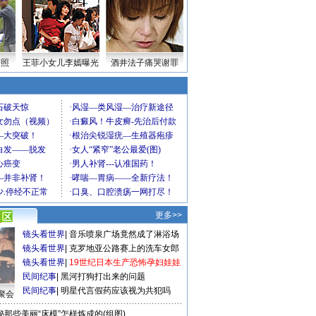
密照
王菲小女儿李嫣曝光
酒井法子痛哭谢罪
更多>>
镜头看世界
|
音乐喷泉广场竟然成了淋浴场
镜头看世界
|
克罗地亚公路赛上的洗车女郎
镜头看世界
|
19世纪日本生产恐怖孕妇娃娃
民间纪事
|
黑河打狗打出来的问题
民间纪事
|
明星代言假药应该视为共犯吗
聚会
秘那些美丽“床模”怎样炼成的(组图)