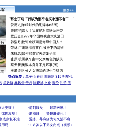
更多>>
·
怀念丁聪：我以为那个老头永远不老
·
爱历史
|
年轻时代的毛泽东(组图)
·
曾鹏宇
|
雷人！我在绝对唱响做评委
·
爱历史
|
1977年华国锋视察大庆油田
·
韩浩月
|
批评余秋雨是侮辱中国人？
接触
·
荣林
|
广州珠海桥事件:被推下的是谁
·
朱顺忠
|
如何把贪官关进笼子里
·
张原
|
杭州飙车案中父亲角色的缺失
·
蔡天新
|
奥数本身并不是坏事(图)
·
王攀
|
副县长之女施暴的卫生巾疑虑
车底
热点标签：
章子怡
春运
郭德纲
315
明星代
烈
吴敬琏
暴风雪
于丹
陈晓旭
文化
票价
孔子
房