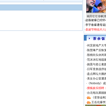
揭田壮壮徐帆
·
赵薇被爆已经怀
·
李宇春爆遭母逼
·
圣诞节明信片八
茶 余 饭
·
何炅获地产大亨
·
陈慧琳产后恢复
·
殷桃街头休闲装
·
范冰冰红地毯
·
姚晨与老公素
·
日军竟拿战俘
·
盘点网坛大腕
·
美女办公室遭
·
《Nobody》
·
搜狐娱乐招聘
·
台北电玩展靓丽S
·
《变形金刚
·
王岳伦爆李