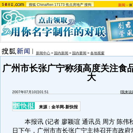
搜狐
ChinaRen
17173
焦点房地产
搜狗
新闻
-
体
新闻中心
>
国内新闻
>
国内要闻
>
各地视窗
广州市长张广宁称须高度关注食
大
2007年07月10日01:51
[
我来说
来源：金羊网-新快报
本报讯 (记者 廖颖谊 通讯员 周方 陈伟秋
日下午，广州市市长张广宁主持召开市政府