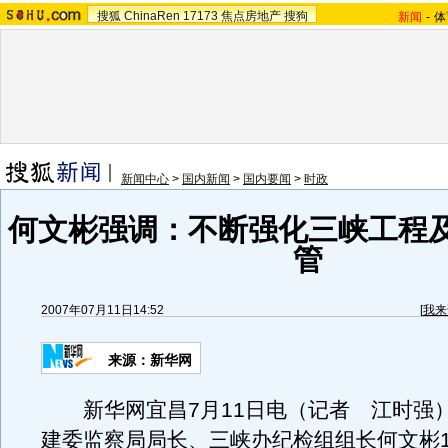
搜狐
ChinaRen
17173
焦点房地产
搜狗
新闻
-
体
新闻中心
>
国内新闻
>
国内要闻
>
时政
何文彬强调：不断强化三峡工程
管
2007年07月11日14:52
[
我来
来源：新华网
新华网宜昌7月11日电（记者 江时强
建委监察局局长、三峡办纪检组组长何文彬1