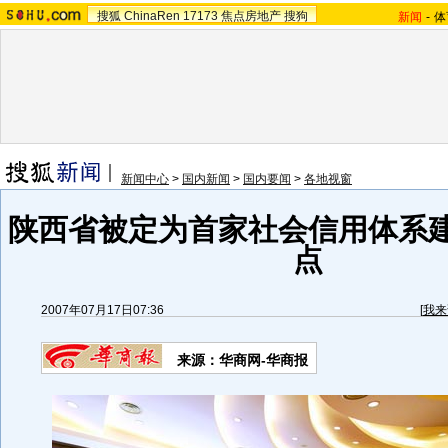
搜狐
ChinaRen
17173
焦点房地产
搜狗
新闻
-
体
新闻中心
>
国内新闻
>
国内要闻
>
各地视窗
陕西省被定为首家社会信用体系
点
2007年07月17日07:36
[
我来
来源：华商网-华商报