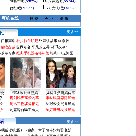
刘德华吧
(69854)
东方神起吧
(65744)
婚姻吧
(78544)
37℃女人吧
(6985)
商机在线
|
投 资
创 业
健 康
更多>>
对口相声集
杜拉拉升职记
张震讲故事
红楼梦
-精绝古城
世界名著
平凡的世界
货币战争2
毒杀毒专家
经典手机游游格斗集
福彩3D走势图
情史
李冰冰被爆已婚
揭秘生父离婚内幕
孕
·
揭刘晓庆离婚内幕
·
李幼斌新恋情曝光
婚
·
周迅王艳婆媳相见
·
陆毅爱女照首曝光
折
·
刘嘉玲自曝正造人
·
陈好新男友被曝光
 后
更多>>
喂猕猴桃(图)
·
独家：章子怡带妈妈看电影