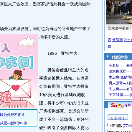
来巨大广告效应，巴塞罗那借此机会一跃成为国际
变为旅游设施，同时也为当地的商业地产带来了
回家途中被卷
持续不断的人流。
言
何智丽
叶永
价
1996 亚特兰大
精彩推荐
奥运会使亚特兰大的名
字迅速被世人熟知。在奥运
会筹备期间，亚特兰大投资
10亿美元进行基础设施改
建，将不少市中心的旧工业
厂房搬到郊区。奥运会前新
说 吧 排 行
建了不少一流场馆，良好的
上证指数
(7744
硬件吸引了众多国际大赛此