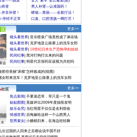
更多>>
镜头看世界
|
音乐喷泉广场竟然成了淋浴场
镜头看世界
|
克罗地亚公路赛上的洗车女郎
镜头看世界
|
19世纪日本生产恐怖孕妇娃娃
民间纪事
|
黑河打狗打出来的问题
民间纪事
|
明星代言假药应该视为共犯吗
聚会
秘那些美丽“床模”怎样炼成的(组图)
感女郎来洗车！克罗地亚公路赛上的洗车女郎
更多>>
焦点新闻
|
不要迷恋哥，哥只是一个鬼
贴贴图图
|
英媒评出2009年度搞怪发明
娱乐旮旯
|
当红明星不仅仅是名利双收
情感世界
|
后悔嫁给这样一个山西男人
型男索女
|
小糖精归来，在海边轻轻舞
口水
么出过国的人回来之后都会说中国不好