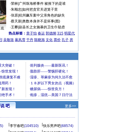
·
荣林
|
广州珠海桥事件:被推下的是谁
·
朱顺忠
|
如何把贪官关进笼子里
·
张原
|
杭州飙车案中父亲角色的缺失
·
蔡天新
|
奥数本身并不是坏事(图)
·
王攀
|
副县长之女施暴的卫生巾疑虑
车底
热点标签：
章子怡
春运
郭德纲
315
明星代
烈
吴敬琏
暴风雪
于丹
陈晓旭
文化
票价
孔子
房
说 吧
更多>>
5)
李宇春吧
(104510)
快乐男声吧
(68574)