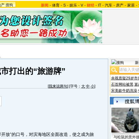
地产
搜狗
新闻
-
体育
-
S
-
娱乐
-
V
-
财经
-
IT
-
汽车
-
房产
-
家居
-
报
新
市打出的“旅游牌”
央视质疑29岁市
石首网站被黑
篡
[
我来说两句
] [字号：
大
中
小
]
宋美龄牛奶洗澡
开放”的口号，对滨海地区全面改造，使之成为旅
与松鼠的意外