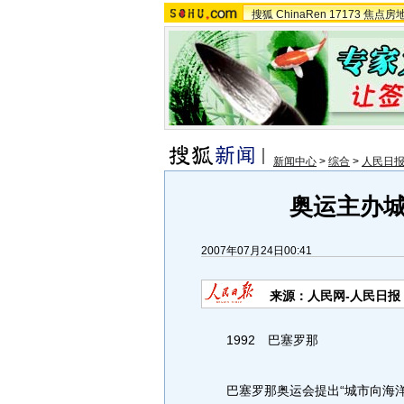
搜狐
ChinaRen
17173
焦点房
新闻中心
>
综合
>
人民日
奥运主办城
2007年07月24日00:41
来源：人民网-人民日报
1992 巴塞罗那
巴塞罗那奥运会提出“城市向海洋