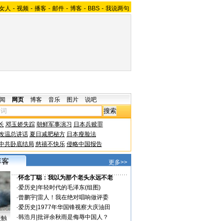
女人
-
视频
-
播客
-
邮件
-
博客
-
BBS
-
我说两句
闻
网页
博客
音乐
图片
说吧
长
邓玉娇失踪
朝鲜军事演习
日本兵赎罪
改温总讲话
夏日减肥秘方
日本瘦脸法
中共卧底结局
慈禧不快乐
侵略中国报告
更多>>
·
怀念丁聪：我以为那个老头永远不老
·
爱历史
|
年轻时代的毛泽东(组图)
·
曾鹏宇
|
雷人！我在绝对唱响做评委
·
爱历史
|
1977年华国锋视察大庆油田
·
韩浩月
|
批评余秋雨是侮辱中国人？
接触