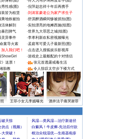
好身材(图)
·
佟大为马伊琍再度牵手(图)
秀性感(图)
·
倪萍赵忠祥十年后再携手
服装皆为租赁
·
刘涛富豪老公为家产求生子
颜乘地铁被拍
·
舒淇醉酒瞬间惨被抓拍(图)
做活体解剖
·
实拍漂亮的地摊西施(组图)
的暴烈脾气
·
世界九大罪恶之城(组图)
遇灵异事件
·
李孝利新欢私密视频曝光
成命案导火索
·
孟庭苇可爱儿子最新照(图)
：加入我们吧！
·
点击进入搜狐娱乐影视库
howGirl
·
游戏史上最般配的十对情侣
2》送票！
·
张元首透露戒毒生活
湘胎教
·
令人惊叹太空步下楼方式
密照
王菲小女儿李嫣曝光
酒井法子痛哭谢罪