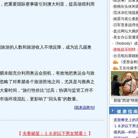
·
陈慧琳产后恢复
，把重要国际赛事吸引到澳大利亚，提高场馆利用
·
殷桃街头休闲装
·
范冰冰红地毯
·
姚晨与老公素
·
日军竟拿战俘
·
盘点网坛大腕
·
美女办公室遭
·
《Nobody》
腊旅游的人数和旅游收入不增反降，成为近几届奥
·
搜狐娱乐招聘
·
台北电玩展靓丽S
·
《变形金刚
·
王岳伦爆李
未能充分利用奥运会契机，有效地把奥运会与旅
忽略了对希腊各个旅游胜地之间，尤其是与雅典之
大量时间，“旅行性价比”过高；协调与监管工作不
市场环境混乱，更影响了“回头客”的数量。
新版“西游”绝
[
我来说两句
]
健 康 指 南