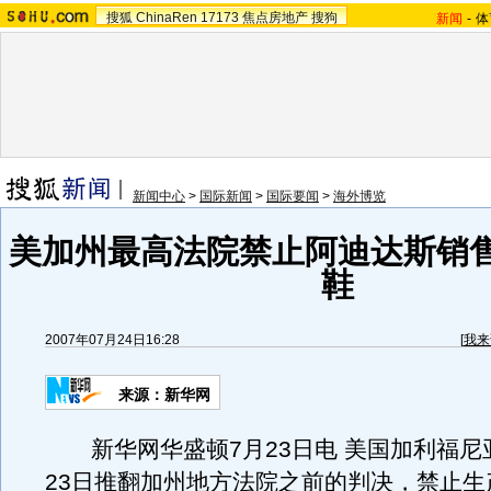
搜狐
ChinaRen
17173
焦点房地产
搜狗
新闻
-
体
新闻中心
>
国际新闻
>
国际要闻
>
海外博览
美加州最高法院禁止阿迪达斯销
鞋
2007年07月24日16:28
[
我来
来源：新华网
新华网华盛顿7月23日电 美国加利福尼
23日推翻加州地方法院之前的判决，禁止生