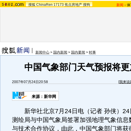
搜狐
ChinaRen
17173
焦点房地产
搜狗
新闻
-
体
新闻中心
>
国内新闻
>
国内要闻
>
时事
中国气象部门天气预报将更
2007年07月24日20:58
[
我来说
来源：新华网
新华社北京7月24日电（记者 孙侠）24
测绘局与中国气象局签署加强地理气象信息
与技术合作协议，由此，中国气象部门将获