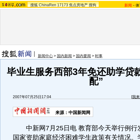
搜狐
ChinaRen
17173
焦点房地产
搜狗
新闻
-
体
新闻中心
>
国内新闻
>
国内要闻
>
时事
毕业生服务西部3年免还助学贷
配”
2007年07月25日17:04
[
我来
来源：中国新闻网
中新网7月25日电 教育部今天举行例行
国家资助家庭经济困难学生政策有关情况。