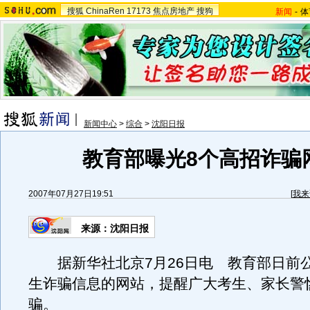
搜狐
ChinaRen
17173
焦点房地产
搜狗
新闻
-
体
新闻中心
>
综合
>
沈阳日报
教育部曝光8个高招诈骗
2007年07月27日19:51
[
我来
来源：沈阳日报
据新华社北京7月26日电 教育部日前公
生诈骗信息的网站，提醒广大考生、家长警
骗。