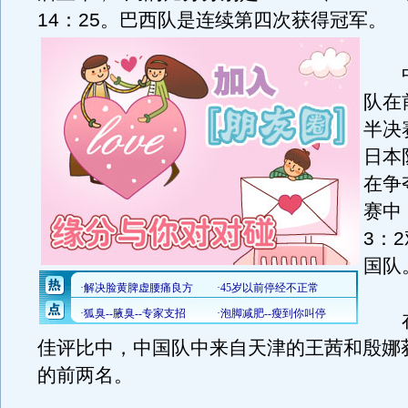
14：25。巴西队是连续第四次获得冠军。
中
队在
半决
日本
在争
赛中
3：
国队
在
佳评比中，中国队中来自天津的王茜和殷娜
的前两名。