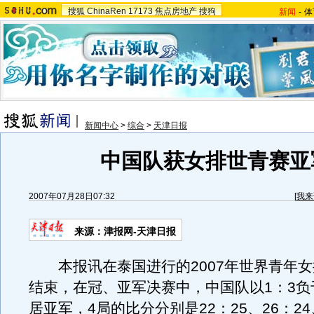
搜狐
ChinaRen
17173
焦点房地产
搜狗
新闻
-
体
新闻中心
>
综合
>
天津日报
中国队获女排世青赛亚
2007年07月28日07:32
[
我来
来源：津报网-天津日报
本报讯在泰国进行的2007年世界青年女
结束，在冠、亚军决赛中，中国队以1：3负
居亚军，4局的比分分别是22：25、26：24