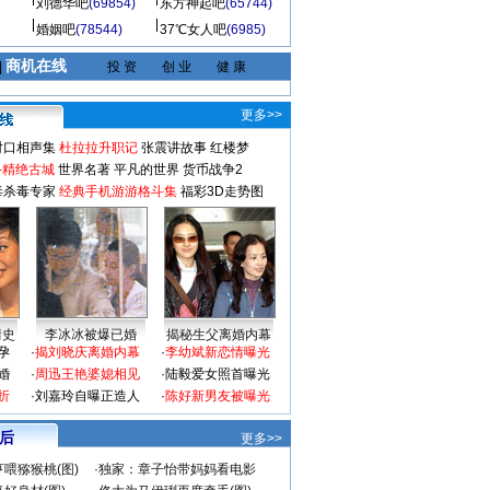
刘德华吧
(69854)
东方神起吧
(65744)
婚姻吧
(78544)
37℃女人吧
(6985)
商机在线
|
投 资
创 业
健 康
更多>>
对口相声集
杜拉拉升职记
张震讲故事
红楼梦
-精绝古城
世界名著
平凡的世界
货币战争2
毒杀毒专家
经典手机游游格斗集
福彩3D走势图
情史
李冰冰被爆已婚
揭秘生父离婚内幕
孕
·
揭刘晓庆离婚内幕
·
李幼斌新恋情曝光
婚
·
周迅王艳婆媳相见
·
陆毅爱女照首曝光
折
·
刘嘉玲自曝正造人
·
陈好新男友被曝光
 后
更多>>
喂猕猴桃(图)
·
独家：章子怡带妈妈看电影