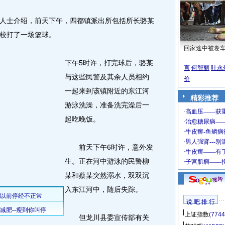
士介绍，前天下午，四都镇派出所包括所长骆某
校打了一场篮球。
回家途中被卷
下午5时许，打完球后，骆某
言
何智丽
叶永
与这些民警及其余人员相约
价
一起来到该镇附近的东江河
精彩推荐
游泳洗澡，准备洗完澡后一
起吃晚饭。
前天下午6时许，意外发
生。正在河中游泳的民警柳
某和蔡某突然溺水，双双沉
入东江河中，随后失踪。
说 吧 排 行
上证指数
(7744
但龙川县委宣传部有关