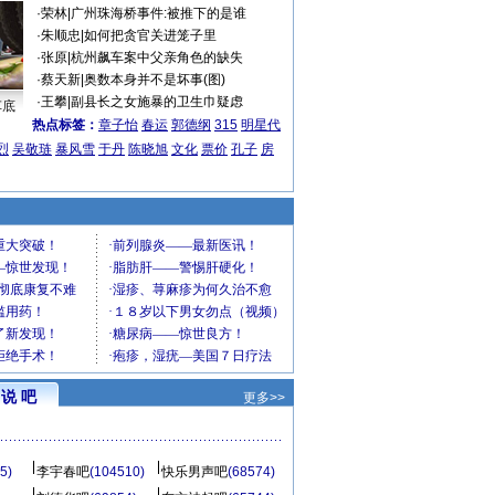
·
荣林
|
广州珠海桥事件:被推下的是谁
·
朱顺忠
|
如何把贪官关进笼子里
·
张原
|
杭州飙车案中父亲角色的缺失
·
蔡天新
|
奥数本身并不是坏事(图)
·
王攀
|
副县长之女施暴的卫生巾疑虑
车底
热点标签：
章子怡
春运
郭德纲
315
明星代
烈
吴敬琏
暴风雪
于丹
陈晓旭
文化
票价
孔子
房
说 吧
更多>>
5)
李宇春吧
(104510)
快乐男声吧
(68574)