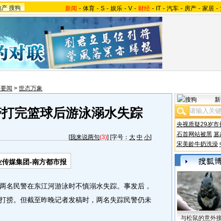
地产
搜狗
新闻
-
体育
-
S
-
娱乐
-
V
-
财经
-
IT
-
汽车
-
房产
-
家居
-
会要闻
>
世态万象
新
警打完篮球后游泳溺水失踪
央视质疑29岁市
石首网站被黑
篡
[
我来说两句
(3)
] [字号：
大
中
小
]
宋美龄牛奶洗澡
业传媒集团-南方都市报
名民警在东江河游泳时不慎溺水失踪。事发后，
打捞。但截至昨晚记者发稿时，两名失踪民警仍未
与松鼠的意外