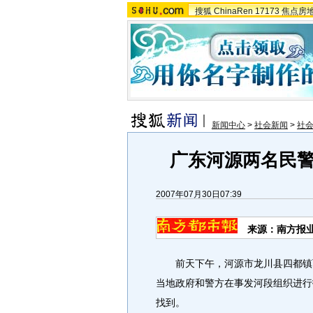
搜狐
ChinaRen
17173
焦点房
新闻中心
>
社会新闻
>
社
广东河源两名民
2007年07月30日07:39
来源：南方报
前天下午，河源市龙川县四都镇两
当地政府和警方在事发河段组织进行
找到。