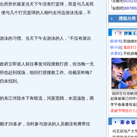
苏醒吧
(41523)
出所所长骆某当天下午没有打篮球，而是与几名民
贴图吧
(68789)
，便与几个打完篮球的人相约去河边游泳洗澡，不
搜狐分类
泳的习惯。当天下午去游泳的人，“不仅有派出
·
听评书
|
郭德纲
·
听小说
|
鬼吹灯1
·
共享区
|
手机病
府立即派人前往事发河段搜救打捞，但当晚一无
邦也赶到现场，组织打捞搜救工作。但截至昨晚7
仍未找到。
揭田壮壮徐帆
东江河段水下有暗流，河面宽阔，水流湍急，两
·
赵薇被爆已经怀
·
李宇春爆遭母逼
·
圣诞节明信片八
茶 余 饭
才20多岁，当时参与游泳的人员都没有携带任
·
何炅获地产大亨