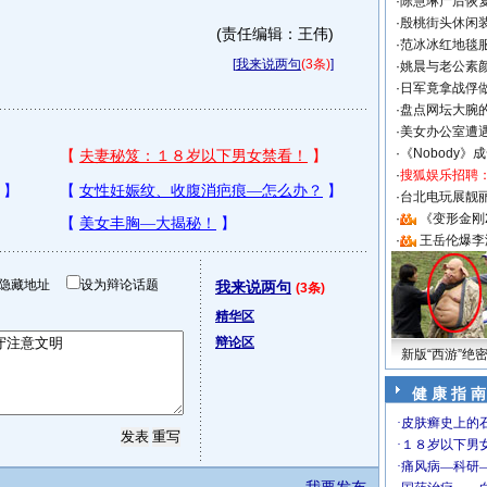
·
陈慧琳产后恢复
·
殷桃街头休闲装
(责任编辑：王伟)
·
范冰冰红地毯
[
我来说两句
(3条)
]
·
姚晨与老公素
·
日军竟拿战俘
·
盘点网坛大腕
·
美女办公室遭
·
《Nobody》
·
搜狐娱乐招聘
·
台北电玩展靓丽S
·
《变形金刚
·
王岳伦爆李
隐藏地址
设为辩论话题
我来说两句
(3条)
精华区
辩论区
新版“西游”绝
健 康 指 南