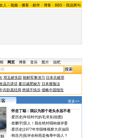
女人
-
视频
-
播客
-
邮件
-
博客
-
BBS
-
我说两句
闻
网页
博客
音乐
图片
说吧
长
邓玉娇失踪
朝鲜军事演习
日本兵赎罪
改温总讲话
夏日减肥秘方
日本瘦脸法
中共卧底结局
慈禧不快乐
侵略中国报告
更多>>
·
怀念丁聪：我以为那个老头永远不老
·
爱历史
|
年轻时代的毛泽东(组图)
·
曾鹏宇
|
雷人！我在绝对唱响做评委
·
爱历史
|
1977年华国锋视察大庆油田
·
韩浩月
|
批评余秋雨是侮辱中国人？
接触