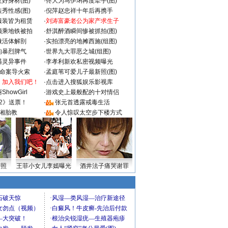
好身材(图)
·
佟大为马伊琍再度牵手(图)
秀性感(图)
·
倪萍赵忠祥十年后再携手
服装皆为租赁
·
刘涛富豪老公为家产求生子
颜乘地铁被拍
·
舒淇醉酒瞬间惨被抓拍(图)
做活体解剖
·
实拍漂亮的地摊西施(组图)
的暴烈脾气
·
世界九大罪恶之城(组图)
遇灵异事件
·
李孝利新欢私密视频曝光
成命案导火索
·
孟庭苇可爱儿子最新照(图)
：加入我们吧！
·
点击进入搜狐娱乐影视库
howGirl
·
游戏史上最般配的十对情侣
2》送票！
·
张元首透露戒毒生活
湘胎教
·
令人惊叹太空步下楼方式
密照
王菲小女儿李嫣曝光
酒井法子痛哭谢罪