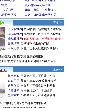
更多>>
镜头看世界
|
音乐喷泉广场竟然成了淋浴场
镜头看世界
|
克罗地亚公路赛上的洗车女郎
镜头看世界
|
19世纪日本生产恐怖孕妇娃娃
民间纪事
|
黑河打狗打出来的问题
民间纪事
|
明星代言假药应该视为共犯吗
聚会
秘那些美丽“床模”怎样炼成的(组图)
感女郎来洗车！克罗地亚公路赛上的洗车女郎
更多>>
焦点新闻
|
不要迷恋哥，哥只是一个鬼
贴贴图图
|
英媒评出2009年度搞怪发明
娱乐旮旯
|
当红明星不仅仅是名利双收
情感世界
|
后悔嫁给这样一个山西男人
型男索女
|
小糖精归来，在海边轻轻舞
口水
么出过国的人回来之后都会说中国不好