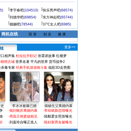
5)
李宇春吧
(104510)
快乐男声吧
(68574)
刘德华吧
(69854)
东方神起吧
(65744)
婚姻吧
(78544)
37℃女人吧
(6985)
商机在线
|
投 资
创 业
健 康
更多>>
对口相声集
杜拉拉升职记
张震讲故事
红楼梦
-精绝古城
世界名著
平凡的世界
货币战争2
毒杀毒专家
经典手机游游格斗集
福彩3D走势图
情史
李冰冰被爆已婚
揭秘生父离婚内幕
孕
·
揭刘晓庆离婚内幕
·
李幼斌新恋情曝光
婚
·
周迅王艳婆媳相见
·
陆毅爱女照首曝光
折
·
刘嘉玲自曝正造人
·
陈好新男友被曝光