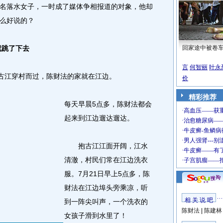
名落水女子，一时成了媒体争相报道的对象，他却
么好说的？
就跳了下去
回家途中被卷
言
何智丽
叶永
古江穿村而过，陈财法的家就在江边。
价
精彩推荐
每天早晨5点多，陈财法都会
起来到江边遛达遛达。
抱古江江面开阔，江水
清澈，村民们常在江边洗衣
服。7月21日早上5点多，陈
财法在江边埠头旁乘凉，听
相 关 说 吧
到一阵尖叫声，一个洗衣的
陈财法
|
陈建林
女孩子滑到水里了！