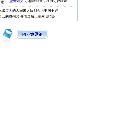
型男索女
|
小糖精归来，在海边轻轻舞
口水
么出过国的人回来之后都会说中国不好
自己的旗袍照
暴雨过后天空依旧晴朗