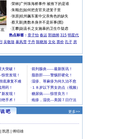
·
荣林
|
广州珠海桥事件:被推下的是谁
·
朱顺忠
|
如何把贪官关进笼子里
·
张原
|
杭州飙车案中父亲角色的缺失
·
蔡天新
|
奥数本身并不是坏事(图)
·
王攀
|
副县长之女施暴的卫生巾疑虑
车底
热点标签：
章子怡
春运
郭德纲
315
明星代
烈
吴敬琏
暴风雪
于丹
陈晓旭
文化
票价
孔子
房
说 吧
更多>>
|
凯恩
|
傅绍雄