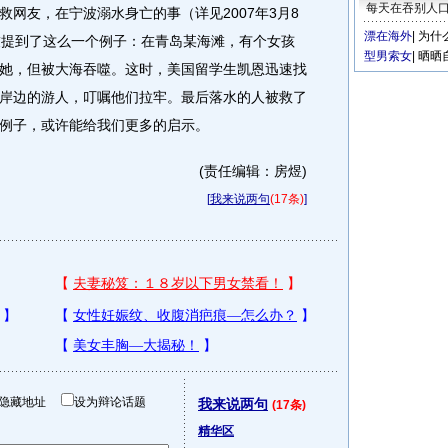
每天在吞别人
友，在宁波溺水身亡的事（详见2007年3月8
漂在海外
|
为什
友提到了这么一个例子：在青岛某海滩，有个女孩
型男索女
|
晒晒
她，但被大海吞噬。这时，美国留学生凯恩迅速找
岸边的游人，叮嘱他们拉牢。最后落水的人被救了
例子，或许能给我们更多的启示。
(责任编辑：房煜)
[
我来说两句
(17条)
]
隐藏地址
设为辩论话题
我来说两句
(17条)
精华区