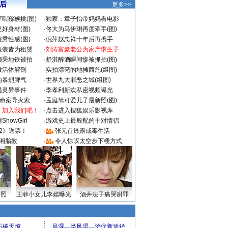
 后
更多>>
喂猕猴桃(图)
·
独家：章子怡带妈妈看电影
好身材(图)
·
佟大为马伊琍再度牵手(图)
秀性感(图)
·
倪萍赵忠祥十年后再携手
服装皆为租赁
·
刘涛富豪老公为家产求生子
颜乘地铁被拍
·
舒淇醉酒瞬间惨被抓拍(图)
做活体解剖
·
实拍漂亮的地摊西施(组图)
的暴烈脾气
·
世界九大罪恶之城(组图)
遇灵异事件
·
李孝利新欢私密视频曝光
成命案导火索
·
孟庭苇可爱儿子最新照(图)
：加入我们吧！
·
点击进入搜狐娱乐影视库
howGirl
·
游戏史上最般配的十对情侣
2》送票！
·
张元首透露戒毒生活
湘胎教
·
令人惊叹太空步下楼方式
密照
王菲小女儿李嫣曝光
酒井法子痛哭谢罪