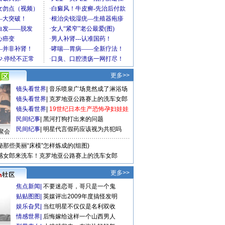
更多>>
镜头看世界
|
音乐喷泉广场竟然成了淋浴场
镜头看世界
|
克罗地亚公路赛上的洗车女郎
镜头看世界
|
19世纪日本生产恐怖孕妇娃娃
民间纪事
|
黑河打狗打出来的问题
民间纪事
|
明星代言假药应该视为共犯吗
聚会
秘那些美丽“床模”怎样炼成的(组图)
感女郎来洗车！克罗地亚公路赛上的洗车女郎
更多>>
焦点新闻
|
不要迷恋哥，哥只是一个鬼
贴贴图图
|
英媒评出2009年度搞怪发明
娱乐旮旯
|
当红明星不仅仅是名利双收
情感世界
|
后悔嫁给这样一个山西男人