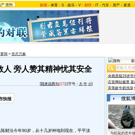
地产
搜狗
新闻
-
体育
-
S
-
娱乐
-
V
-
财经
-
IT
-
汽车
-
房产
-
家居
-
会要闻
>
世态万象
新
救人 旁人赞其精神忧其安全
央视质疑29岁市
石首网站被黑
篡
[
我来说两句
(17)
] [字号：
大
中
小
]
宋美龄牛奶洗澡
市快报
陈财法今年90岁，从十几岁种地到现在，平平淡
与松鼠的意外