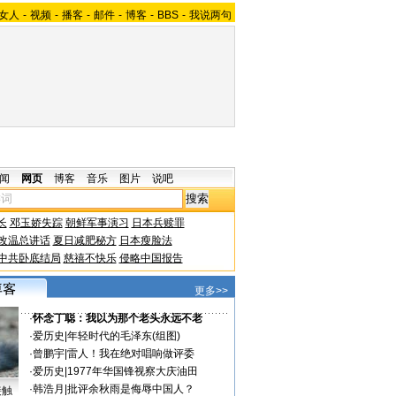
女人
-
视频
-
播客
-
邮件
-
博客
-
BBS
-
我说两句
闻
网页
博客
音乐
图片
说吧
长
邓玉娇失踪
朝鲜军事演习
日本兵赎罪
改温总讲话
夏日减肥秘方
日本瘦脸法
中共卧底结局
慈禧不快乐
侵略中国报告
更多>>
·
怀念丁聪：我以为那个老头永远不老
·
爱历史
|
年轻时代的毛泽东(组图)
·
曾鹏宇
|
雷人！我在绝对唱响做评委
·
爱历史
|
1977年华国锋视察大庆油田
·
韩浩月
|
批评余秋雨是侮辱中国人？
接触