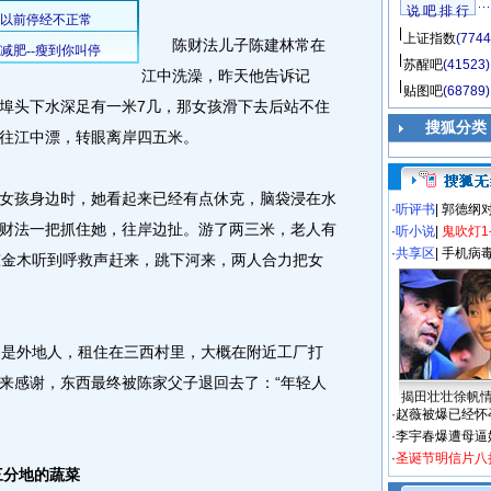
说 吧 排 行
上证指数
(7744
陈财法儿子陈建林常在
苏醒吧
(41523)
江中洗澡，昨天他告诉记
贴图吧
(68789)
埠头下水深足有一米7几，那女孩滑下去后站不住
搜狐分类
往江中漂，转眼离岸四五米。
孩身边时，她看起来已经有点休克，脑袋浸在水
·
听评书
|
郭德纲
财法一把抓住她，往岸边扯。游了两三米，老人有
·
听小说
|
鬼吹灯1
·
共享区
|
手机病
陈金木听到呼救声赶来，跳下河来，两人合力把女
是外地人，租住在三西村里，大概在附近工厂打
来感谢，东西最终被陈家父子退回去了：“年轻人
揭田壮壮徐帆
·
赵薇被爆已经怀
·
李宇春爆遭母逼
·
圣诞节明信片八
三分地的蔬菜