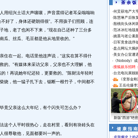
茶 余 饭
·
何炅获地产大亨
用绍兴土话大声嚷嚷，声音震得记者耳朵嗡嗡响
·
陈慧琳产后恢复
朵不好了，身体还硬朗得很”。不用孩子们照顾，连
·
殷桃街头休闲装
子地，老了也闲不下来，“现在自己还种了三分多
·
范冰冰红地毯
·
姚晨与老公素
南瓜、丝瓜、毛豆都是他从地里收的。”
·
日军竟拿战俘
·
盘点网坛大腕
·
美女办公室遭
住在一起。电话里他连声说，“这实在算不得什
·
《Nobody》
救的。”有媒体来采访父亲，父亲也不大理解，他
·
搜狐娱乐招聘
该的！再说她年纪还轻，更要救的。”陈财法年轻时
·
台北电玩展靓丽S
·
《变形金刚
柴烧，他一猛子扎下去，锯断一根竹子，中间都不
·
王岳伦爆李
竟父亲这么大年纪，有个闪失可怎么办？
新版“西游”绝
这个人平时很热心，走在村里，看到有块砖头在
健 康 指 南
人很尊敬他，见面都要叫一声的。