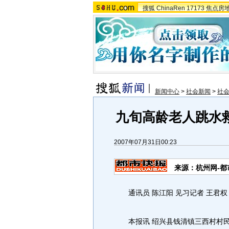
搜狐
ChinaRen
17173
焦点房
新闻中心
>
社会新闻
>
社
九旬高龄老人跳水
2007年07月31日00:23
来源：杭州网-都
通讯员 陈江阳 见习记者 王君权
本报讯 绍兴县钱清镇三西村村民