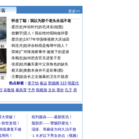
更多>>
·
怀念丁聪：我以为那个老头永远不老
·
爱历史
|
年轻时代的毛泽东(组图)
·
曾鹏宇
|
雷人！我在绝对唱响做评委
·
爱历史
|
1977年华国锋视察大庆油田
·
韩浩月
|
批评余秋雨是侮辱中国人？
接触
·
荣林
|
广州珠海桥事件:被推下的是谁
·
朱顺忠
|
如何把贪官关进笼子里
·
张原
|
杭州飙车案中父亲角色的缺失
·
蔡天新
|
奥数本身并不是坏事(图)
·
王攀
|
副县长之女施暴的卫生巾疑虑
车底
热点标签：
章子怡
春运
郭德纲
315
明星代
烈
吴敬琏
暴风雪
于丹
陈晓旭
文化
票价
孔子
房