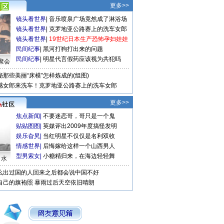
更多>>
镜头看世界
|
音乐喷泉广场竟然成了淋浴场
镜头看世界
|
克罗地亚公路赛上的洗车女郎
镜头看世界
|
19世纪日本生产恐怖孕妇娃娃
民间纪事
|
黑河打狗打出来的问题
民间纪事
|
明星代言假药应该视为共犯吗
聚会
秘那些美丽“床模”怎样炼成的(组图)
感女郎来洗车！克罗地亚公路赛上的洗车女郎
更多>>
焦点新闻
|
不要迷恋哥，哥只是一个鬼
贴贴图图
|
英媒评出2009年度搞怪发明
娱乐旮旯
|
当红明星不仅仅是名利双收
情感世界
|
后悔嫁给这样一个山西男人
型男索女
|
小糖精归来，在海边轻轻舞
口水
么出过国的人回来之后都会说中国不好
自己的旗袍照
暴雨过后天空依旧晴朗