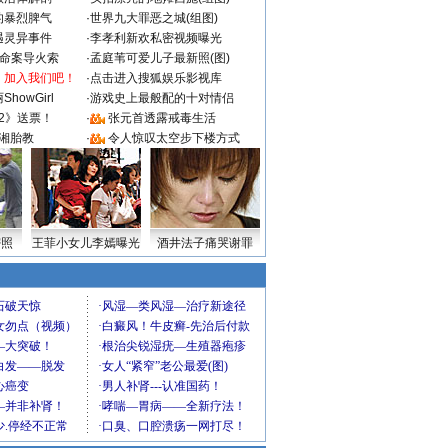
的暴烈脾气
·
世界九大罪恶之城(组图)
遇灵异事件
·
李孝利新欢私密视频曝光
成命案导火索
·
孟庭苇可爱儿子最新照(图)
：加入我们吧！
·
点击进入搜狐娱乐影视库
howGirl
·
游戏史上最般配的十对情侣
2》送票！
·
张元首透露戒毒生活
湘胎教
·
令人惊叹太空步下楼方式
密照
王菲小女儿李嫣曝光
酒井法子痛哭谢罪