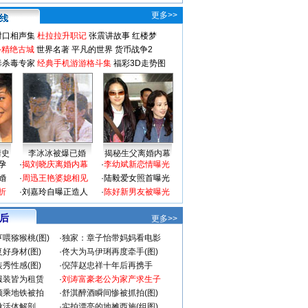
更多>>
对口相声集
杜拉拉升职记
张震讲故事
红楼梦
-精绝古城
世界名著
平凡的世界
货币战争2
毒杀毒专家
经典手机游游格斗集
福彩3D走势图
情史
李冰冰被爆已婚
揭秘生父离婚内幕
孕
·
揭刘晓庆离婚内幕
·
李幼斌新恋情曝光
婚
·
周迅王艳婆媳相见
·
陆毅爱女照首曝光
折
·
刘嘉玲自曝正造人
·
陈好新男友被曝光
 后
更多>>
喂猕猴桃(图)
·
独家：章子怡带妈妈看电影
好身材(图)
·
佟大为马伊琍再度牵手(图)
秀性感(图)
·
倪萍赵忠祥十年后再携手
服装皆为租赁
·
刘涛富豪老公为家产求生子
颜乘地铁被拍
·
舒淇醉酒瞬间惨被抓拍(图)
做活体解剖
·
实拍漂亮的地摊西施(组图)