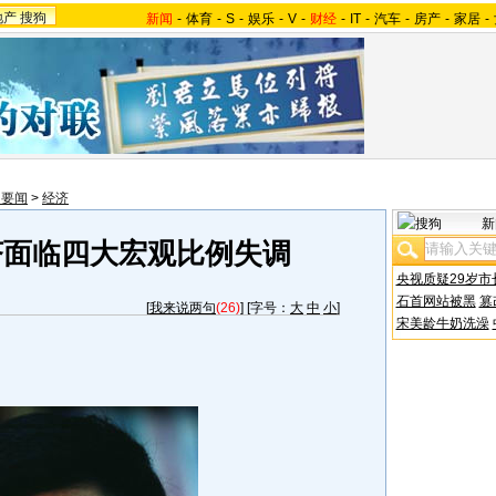
地产
搜狗
新闻
-
体育
-
S
-
娱乐
-
V
-
财经
-
IT
-
汽车
-
房产
-
家居
-
内要闻
>
经济
新
济面临四大宏观比例失调
央视质疑29岁市
石首网站被黑
篡
[
我来说两句
(26)
] [字号：
大
中
小
]
宋美龄牛奶洗澡