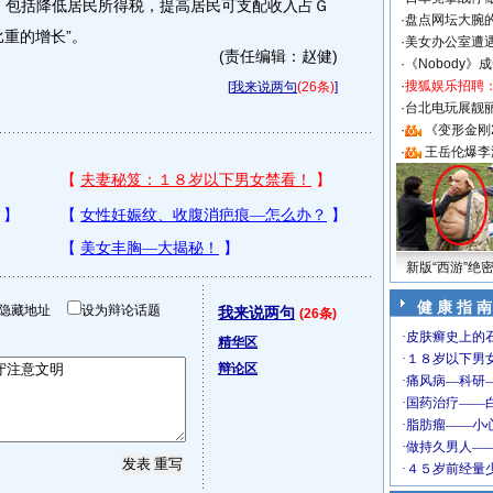
赋，包括降低居民所得税，提高居民可支配收入占Ｇ
·
盘点网坛大腕
重的增长”。
·
美女办公室遭
(责任编辑：赵健)
·
《Nobody》
·
搜狐娱乐招聘
[
我来说两句
(26条)
]
·
台北电玩展靓丽S
·
《变形金刚
·
王岳伦爆李
新版“西游”绝
健 康 指 南
隐藏地址
设为辩论话题
我来说两句
(26条)
精华区
辩论区