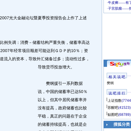
007光大金融论坛暨夏季投资报告会上作了上述
例失调：消费－储蓄结构严重失衡，储蓄率高达
2007年经常项目顺差可能达到ＧＤＰ的10％；资
道流入的资本，导致外汇储备过多；流动性过多，
导致货币投放增大。
相 关 说 吧
樊纲援引一系列数据
樊纲
说，中国的储蓄率已达50％
说 吧 排 行
以上，但其中居民储蓄率并
上证指数
(7744
没有提高，政府储蓄也比较
苏醒吧
(41523)
贴图吧
(68789)
平稳，真正的问题在于企业
的储蓄持续提高，也就是企
搜狐分类