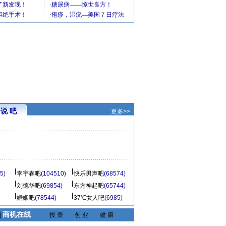
说 吧
更多>>
5)
李宇春吧
(104510)
快乐男声吧
(68574)
刘德华吧
(69854)
东方神起吧
(65744)
婚姻吧
(78544)
37℃女人吧
(6985)
商机在线
|
投 资
创 业
健 康