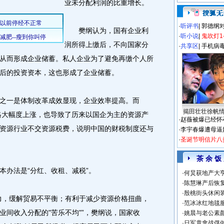
业未分配利润的比重增长。
·
听评书
|
郭德纲
樊纲认为，国有企业利
·
听小说
|
鬼吹灯1
润所得上缴后，不向国家分
·
共享区
|
手机病
从而形成企业储蓄。私人企业为了避免再缴个人所
后的投资资本，这也形成了企业储蓄。
一是体制改革成效显现，企业效率提高。而
揭田壮壮徐帆
价格大幅度上涨，也导致了历来以国企为主的资源产
·
赵薇被爆已经怀
资源行业不交资源税费，说明中国的财税制度还与
·
李宇春爆遭母逼
·
圣诞节明信片八
茶 余 饭
办法是“分红、收租、减税”。
·
何炅获地产大亨
·
陈慧琳产后恢复
·
殷桃街头休闲装
，缓解贸易不平衡；有利于减少资源价格扭曲，
·
范冰冰红地毯
业间收入分配的"苦乐不均"”，樊纲说，国家收
·
姚晨与老公素
·
日军竟拿战俘