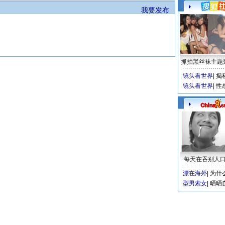
我要发布
抓拍黑丝袜主题
镜头看世界
|
揭
镜头看世界
|
性
每天在吞别人
漂在海外
|
为什
型男索女
|
晒晒