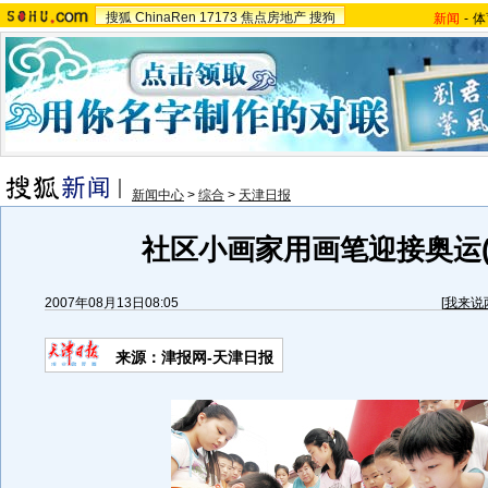
搜狐
ChinaRen
17173
焦点房地产
搜狗
新闻
-
体
新闻中心
>
综合
>
天津日报
社区小画家用画笔迎接奥运(
2007年08月13日08:05
[
我来说
来源：津报网-天津日报