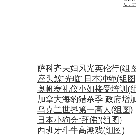
·
萨科齐夫妇风光英伦行(组图
·
座头鲸“光临”日本冲绳(组图
·
奥帆赛礼仪小姐接受培训(组
·
加拿大海豹猎杀季 政府增加
·
乌克兰世界第一高人(组图)
·
日本小狗会“拜佛”(组图)
·
西班牙斗牛高潮戏(组图)