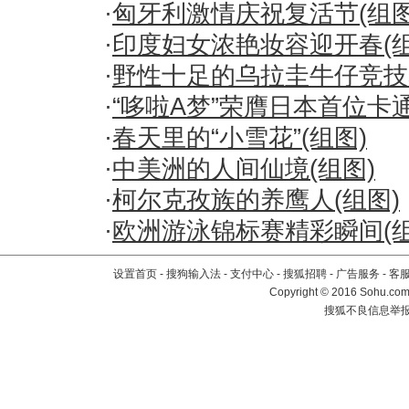
·
匈牙利激情庆祝复活节(组图
·
印度妇女浓艳妆容迎开春(组
·
野性十足的乌拉圭牛仔竞技表
·
“哆啦A梦”荣膺日本首位卡通
·
春天里的“小雪花”(组图)
·
中美洲的人间仙境(组图)
·
柯尔克孜族的养鹰人(组图)
·
欧洲游泳锦标赛精彩瞬间(组
设置首页
-
搜狗输入法
-
支付中心
-
搜狐招聘
-
广告服务
-
客
Copyright
©
2016 Sohu.com 
搜狐不良信息举