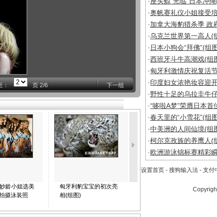
·
座头鲸“光临”日本冲绳
·
奥帆赛礼仪小姐接受培
·
加拿大海豹猎杀季 政
·
乌克兰世界第一高人(
·
日本小狗会“拜佛”(组图
·
西班牙斗牛高潮戏(组图
·
匈牙利激情庆祝复活节
·
印度妇女浓艳妆容迎开
至：
页
2/6
下一组
·
野性十足的乌拉圭牛仔
·
“哆啦A梦”荣膺日本首
·
春天里的“小雪花”(组图
·
中美洲的人间仙境(组图
·
柯尔克孜族的养鹰人(
·
欧洲游泳锦标赛精彩瞬
设置首页
-
搜狗输入法
-
支付
国妙龄小姐选美
匈牙利豹宝宝的初次亮
青岛国际帆船赛 他们为
Copyrigh
手拍摄泳装照
相(组图)
比赛护航(组图)