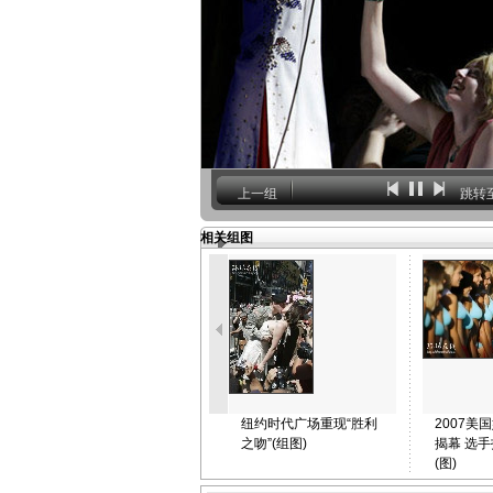
上一组
跳转
相关组图
纽约时代广场重现“胜利
2007美
之吻”(组图)
揭幕 选
(图)