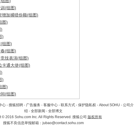
(组图)
训(组图)
府增加捕猎份额(组图)
组图)
)
)
(组图)
春(组图)
竞技表演(组图)
位卡通大使(组图)
)
)
组图)
间(组图)
中心
-
搜狐招聘
-
广告服务
-
客服中心
-
联系方式
-
保护隐私权
-
About SOHU
-
公司介
绍
-
全部新闻
-
全部博文
匈牙利巧克力池里举行
日本“水疗鱼”(组图)
比利时举办
t
©
2016 Sohu.com Inc. All Rights Reserved. 搜狐公司
版权所有
摔跤比赛(组图)
(组图)
搜狐不良信息举报邮箱：
jubao@contact.sohu.com