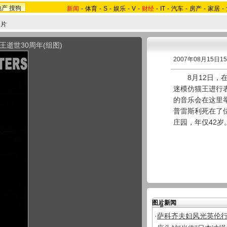
地产
搜狗
新闻
-
体育
-
S
-
娱乐
-
V
-
财经
-
IT
-
汽车
-
房产
-
家居
-
图片
逝世30周年(组图)
2007年08月15日1
8月12日，在
迷模仿猫王进行
的音乐会在这里举
普雷斯利死在了
庄园，年仅42岁
图片新闻
·
萨科齐夫妇风光英伦行