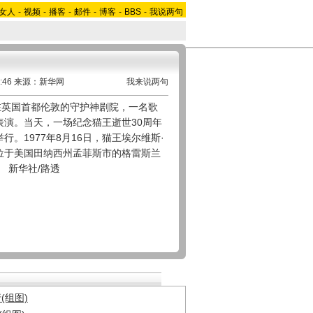
女人
-
视频
-
播客
-
邮件
-
博客
-
BBS
-
我说两句
5:46 来源：新华网
我来说两句
英国首都伦敦的守护神剧院，一名歌
表演。当天，一场纪念猫王逝世30周年
行。1977年8月16日，猫王埃尔维斯·
位于美国田纳西州孟菲斯市的格雷斯兰
。 新华社/路透
(组图)