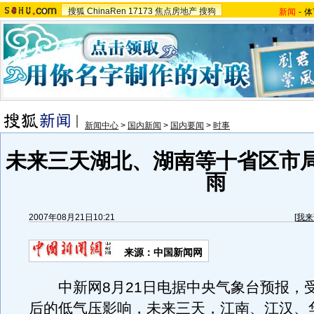
搜狐
ChinaRen
17173
焦点房地产
搜狗
新闻
-
体
新闻中心
>
国内新闻
>
国内要闻
>
时事
未来三天湖北、湖南等十省区市
雨
2007年08月21日10:21
[
我来
来源：中国新闻网
中新网8月21日电据中央气象台预报，受
后的低气压影响，未来三天，江南、江汉、