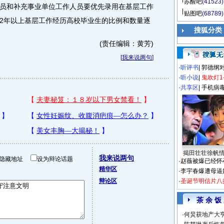
苏醒吧
(41523)
和补充事业单位工作人员要优先录用在基层工作
贴图吧
(68789)
2年以上基层工作经历高校毕业生的比例和数量逐
搜狐分类
(责任编辑：黄芳)
[
我来说两句
]
·
听评书
|
郭德纲
·
听小说
|
鬼吹灯1
·
共享区
|
手机病
揭田壮壮徐帆
我来说两句
隐藏地址
设为辩论话题
·
赵薇被爆已经怀
精华区
·
李宇春爆遭母逼
辩论区
·
圣诞节明信片八
茶 余 饭
·
何炅获地产大亨