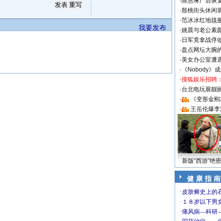
·
陈慧琳产后恢复
·
殷桃街头休闲装
·
范冰冰红地毯
我要发布
·
姚晨与老公素
·
日军竟拿战俘
·
盘点网坛大腕
·
美女办公室遭
·
《Nobody》
·
搜狐娱乐招聘
·
台北电玩展靓丽S
·
《变形金刚
·
王岳伦爆李
新版“西游”绝
健 康 指 南