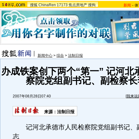
搜狐
ChinaRen
17173
焦点房地产
搜狗
新闻
-
体
新闻中心
>
综合
>
法制日报
办成铁案创下两个“第一” 记河北
察院党组副书记、副检察长
2007年08月28日07:40
[
我来说
来源：法制日报
记河北承德市人民检察院党组副书记、
志