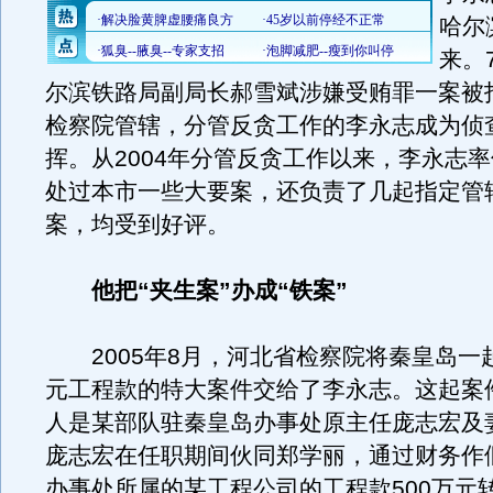
哈尔
来。
尔滨铁路局副局长郝雪斌涉嫌受贿罪一案被
检察院管辖，分管反贪工作的李永志成为侦
挥。从2004年分管反贪工作以来，李永志
处过本市一些大要案，还负责了几起指定管
案，均受到好评。
他把“夹生案”办成“铁案”
2005年8月，河北省检察院将秦皇岛一起
元工程款的特大案件交给了李永志。这起案
人是某部队驻秦皇岛办事处原主任庞志宏及
庞志宏在任职期间伙同郑学丽，通过财务作
办事处所属的某工程公司的工程款500万元