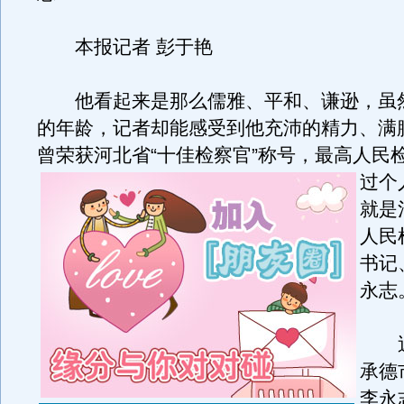
本报记者 彭于艳
他看起来是那么儒雅、平和、谦逊，虽
的年龄，记者却能感受到他充沛的精力、满
曾荣获河北省“十佳检察官”称号，最高人民
过个
就是
人民
书记
永志
近
承德
李永