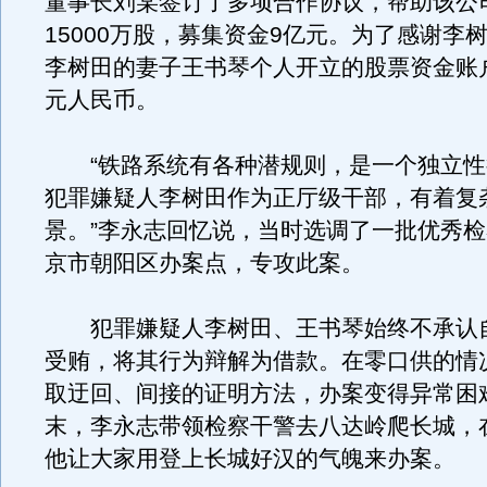
董事长刘某签订了多项合作协议，帮助该公
15000万股，募集资金9亿元。为了感谢李
李树田的妻子王书琴个人开立的股票资金账户
元人民币。
“铁路系统有各种潜规则，是一个独立性
犯罪嫌疑人李树田作为正厅级干部，有着复
景。”李永志回忆说，当时选调了一批优秀
京市朝阳区办案点，专攻此案。
犯罪嫌疑人李树田、王书琴始终不承认
受贿，将其行为辩解为借款。在零口供的情
取迂回、间接的证明方法，办案变得异常困
末，李永志带领检察干警去八达岭爬长城，
他让大家用登上长城好汉的气魄来办案。