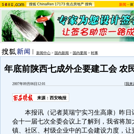
搜狐
ChinaRen
17173
焦点房地产
搜狗
新闻
-
体
新闻中心
>
国内新闻
>
国内要闻
>
时事
年底前陕西七成外企要建工会 农
2007年09月06日12:01
[
我来
来源：西安晚报
本报讯（记者莫瑞宁实习生高康）昨日
会十一届七次全委会议上了解到，我省将加
镇、社区、村级企业中的工会建设力度，让