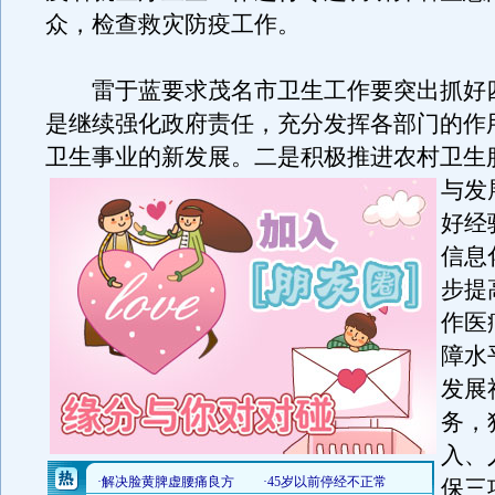
众，检查救灾防疫工作。
雷于蓝要求茂名市卫生工作要突出抓好
是继续强化政府责任，充分发挥各部门的作
卫生事业的新发展。
二是积极推进农村卫生
与发
好经
信息
步提
作医
障水
发展
务，
入、
保三