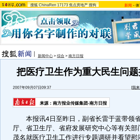
搜狐
ChinaRen
17173
焦点房地产
搜狗
新闻
-
体
新闻中心
>
综合
>
南方日报
把医疗卫生作为重大民生问题
2007年09月07日09:37
[
我来
来源：南方报业传媒集团-南方日报
本报讯4日至昨日，副省长雷于蓝带领省
厅、省卫生厅、省府发展研究中心等有关部
茂名就医疗卫生工作进行专题调研并看望慰