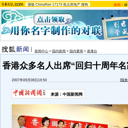
搜狐
ChinaRen
17173
焦点房地产
搜狗
新闻
-
体
新闻中心
>
国内新闻
>
国内要闻
>
港澳台
香港众多名人出席“回归十周年名
2007年09月08日19:50
[
我来
来源：中国新闻网