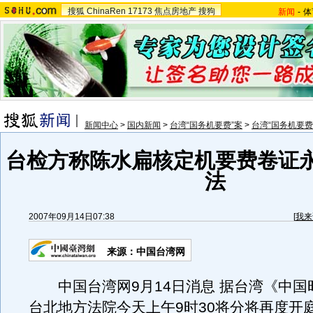
搜狐
ChinaRen
17173
焦点房地产
搜狗
新闻
-
体
新闻中心
>
国内新闻
>
台湾“国务机要费”案
>
台湾“国务机要费
台检方称陈水扁核定机要费卷证
法
2007年09月14日07:38
[
我来
来源：中国台湾网
中国台湾网9月14日消息 据台湾《中国
台北地方法院今天上午9时30将分将再度开