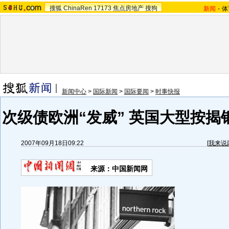
搜狐
ChinaRen
17173
焦点房地产
搜狗
新闻
-
体
新闻中心
>
国际新闻
>
国际要闻
>
时事快报
次级债欧洲“发威” 英国大型按揭
2007年09月18日09:22
[
我来说
来源：中国新闻网