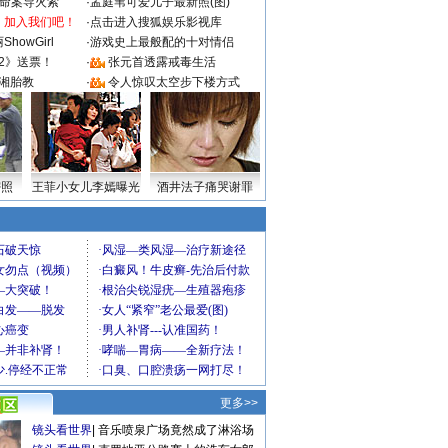
成命案导火索
·
孟庭苇可爱儿子最新照(图)
：加入我们吧！
·
点击进入搜狐娱乐影视库
howGirl
·
游戏史上最般配的十对情侣
2》送票！
·
张元首透露戒毒生活
湘胎教
·
令人惊叹太空步下楼方式
密照
王菲小女儿李嫣曝光
酒井法子痛哭谢罪
更多>>
镜头看世界
|
音乐喷泉广场竟然成了淋浴场