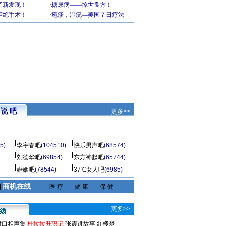
说 吧
更多>>
5)
李宇春吧
(104510)
快乐男声吧
(68574)
刘德华吧
(69854)
东方神起吧
(65744)
婚姻吧
(78544)
37℃女人吧
(6985)
商机在线
|
医 疗
健 康
保 健
更多>>
对口相声集
杜拉拉升职记
张震讲故事
红楼梦