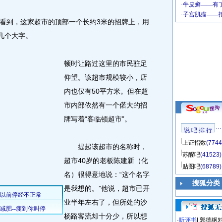
到，这家超市的顶部一个长约3米的招牌上，用
几个大字。
顿时让路过这里的市民驻足
仰望。该超市规模较小，店
内也仅有50平方米。但在超
市内部依然有一个偌大的招
牌写着“客临顿超市”。
说 吧 排 行
上证指数
(7744
提起该超市的名称时，
苏醒吧
(41523)
超市40岁的老板陈建新（化
贴图吧
(68789)
名）很得意地说：“这个名字
搜狐分类
是我想的。”他说，超市已开
业半年左右了，但所处的沙
杨路客流却十分少，所以想
·
听评书
|
郭德纲