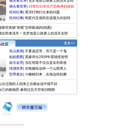
镜头看世界
|
克罗地亚公路赛上的洗车女郎
镜头看世界
|
19世纪日本生产恐怖孕妇娃娃
民间纪事
|
黑河打狗打出来的问题
民间纪事
|
明星代言假药应该视为共犯吗
聚会
秘那些美丽“床模”怎样炼成的(组图)
感女郎来洗车！克罗地亚公路赛上的洗车女郎
更多>>
焦点新闻
|
不要迷恋哥，哥只是一个鬼
贴贴图图
|
英媒评出2009年度搞怪发明
娱乐旮旯
|
当红明星不仅仅是名利双收
情感世界
|
后悔嫁给这样一个山西男人
型男索女
|
小糖精归来，在海边轻轻舞
口水
么出过国的人回来之后都会说中国不好
自己的旗袍照
暴雨过后天空依旧晴朗