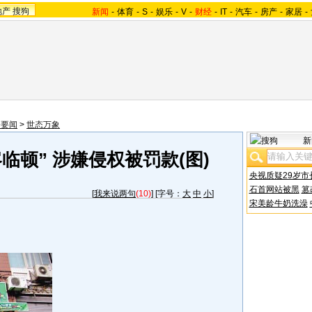
地产
搜狗
新闻
-
体育
-
S
-
娱乐
-
V
-
财经
-
IT
-
汽车
-
房产
-
家居
-
会要闻
>
世态万象
新
临顿” 涉嫌侵权被罚款(图)
央视质疑29岁市
石首网站被黑
篡
[
我来说两句
(10)
] [字号：
大
中
小
]
宋美龄牛奶洗澡