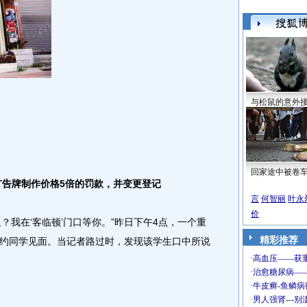
与松鼠的意外
回家途中被卷
广告牌制作价格5倍的罚款，并变更登记
言
何智丽
叶永
价
？我在‘客临顿’门口等你。”昨日下午4点，一个重
精彩推荐
约同学见面。当记者路过时，发现该学生口中所说