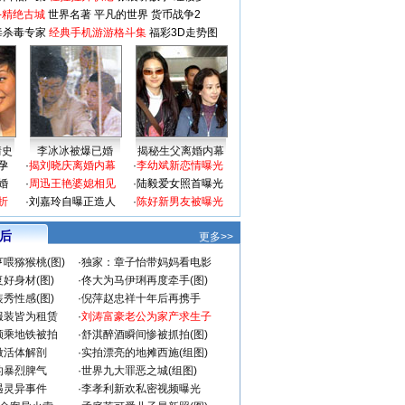
-精绝古城
世界名著
平凡的世界
货币战争2
毒杀毒专家
经典手机游游格斗集
福彩3D走势图
情史
李冰冰被爆已婚
揭秘生父离婚内幕
孕
·
揭刘晓庆离婚内幕
·
李幼斌新恋情曝光
婚
·
周迅王艳婆媳相见
·
陆毅爱女照首曝光
折
·
刘嘉玲自曝正造人
·
陈好新男友被曝光
 后
更多>>
喂猕猴桃(图)
·
独家：章子怡带妈妈看电影
好身材(图)
·
佟大为马伊琍再度牵手(图)
秀性感(图)
·
倪萍赵忠祥十年后再携手
服装皆为租赁
·
刘涛富豪老公为家产求生子
颜乘地铁被拍
·
舒淇醉酒瞬间惨被抓拍(图)
做活体解剖
·
实拍漂亮的地摊西施(组图)
的暴烈脾气
·
世界九大罪恶之城(组图)
遇灵异事件
·
李孝利新欢私密视频曝光