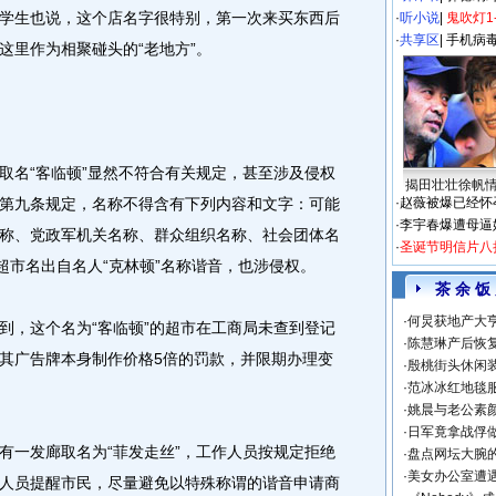
学生也说，这个店名字很特别，第一次来买东西后
·
听小说
|
鬼吹灯1
·
共享区
|
手机病
这里作为相聚碰头的“老地方”。
名“客临顿”显然不符合有关规定，甚至涉及侵权
揭田壮壮徐帆
第九条规定，名称不得含有下列内容和文字：可能
·
赵薇被爆已经怀
·
李宇春爆遭母逼
称、党政军机关名称、群众组织名称、社会团体名
·
圣诞节明信片八
超市名出自名人“克林顿”名称谐音，也涉侵权。
茶 余 饭
·
何炅获地产大亨
，这个名为“客临顿”的超市在工商局未查到登记
·
陈慧琳产后恢复
其广告牌本身制作价格5倍的罚款，并限期办理变
·
殷桃街头休闲装
·
范冰冰红地毯
·
姚晨与老公素
·
日军竟拿战俘
一发廊取名为“菲发走丝”，工作人员按规定拒绝
·
盘点网坛大腕
·
美女办公室遭
人员提醒市民，尽量避免以特殊称谓的谐音申请商