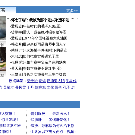
更多>>
·
怀念丁聪：我以为那个老头永远不老
·
爱历史
|
年轻时代的毛泽东(组图)
·
曾鹏宇
|
雷人！我在绝对唱响做评委
·
爱历史
|
1977年华国锋视察大庆油田
·
韩浩月
|
批评余秋雨是侮辱中国人？
接触
·
荣林
|
广州珠海桥事件:被推下的是谁
·
朱顺忠
|
如何把贪官关进笼子里
·
张原
|
杭州飙车案中父亲角色的缺失
·
蔡天新
|
奥数本身并不是坏事(图)
·
王攀
|
副县长之女施暴的卫生巾疑虑
车底
热点标签：
章子怡
春运
郭德纲
315
明星代
烈
吴敬琏
暴风雪
于丹
陈晓旭
文化
票价
孔子
房