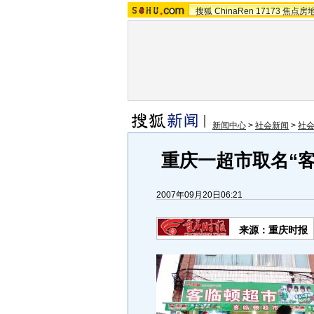
搜狐
ChinaRen
17173
焦点房
新闻中心
>
社会新闻
>
社
重庆一超市取名“客
2007年09月20日06:21
来源：重庆时报