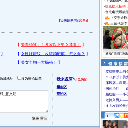
·
《Nobody》
·
搜狐娱乐招聘
·
台北电玩展靓丽S
·
《变形金刚
[
我来说两句
(10条)
]
·
王岳伦爆李
新版“西游”绝
健 康 指 南
隐藏地址
设为辩论话题
我来说两句
(10条)
精华区
辩论区