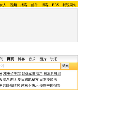
女人
-
视频
-
播客
-
邮件
-
博客
-
BBS
-
我说两句
闻
网页
博客
音乐
图片
说吧
长
邓玉娇失踪
朝鲜军事演习
日本兵赎罪
改温总讲话
夏日减肥秘方
日本瘦脸法
中共卧底结局
慈禧不快乐
侵略中国报告