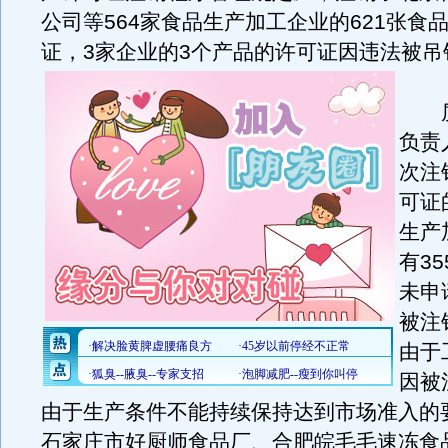
公司等564家食品生产加工企业的621张食
证，3家企业的3个产品的许可证因违法被吊
质
负责
次注
可证
生产
有3
未申
被注
由于
因被
由于生产条件不能持续保持达到市场准入的
石家庄市好厨师食品厂、合肥皖毛毛速冻食