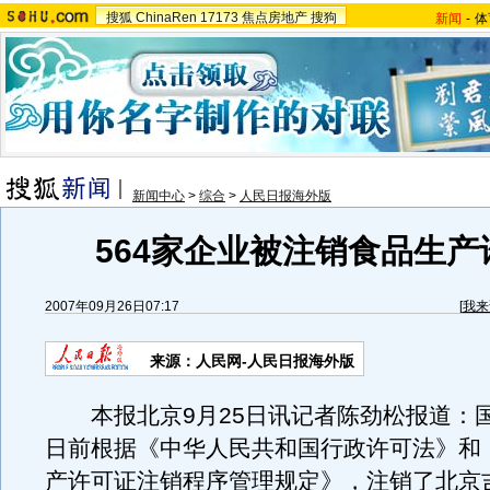
搜狐
ChinaRen
17173
焦点房地产
搜狗
新闻
-
体
新闻中心
>
综合
>
人民日报海外版
564家企业被注销食品生产
2007年09月26日07:17
[
我来
来源：人民网-人民日报海外版
本报北京9月25日讯记者陈劲松报道：
日前根据《中华人民共和国行政许可法》和
产许可证注销程序管理规定》，注销了北京