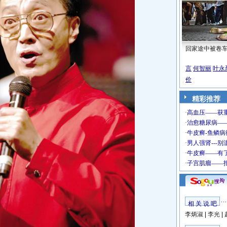
回家途中被卷
言
何智丽
叶永
价
精彩推荐
相 关 说 吧
李炳淑
|
李光
|