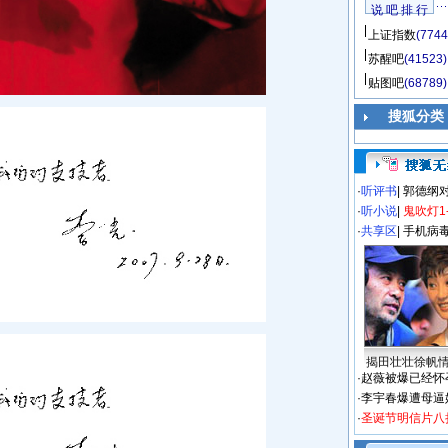
说 吧 排 行
上证指数
(7744
苏醒吧
(41523)
贴图吧
(68789)
搜狐分类
·
听评书
|
郭德纲
·
听小说
|
鬼吹灯1
·
共享区
|
手机病
揭田壮壮徐帆
·
赵薇被爆已经怀
·
李宇春爆遭母逼
·
圣诞节明信片八