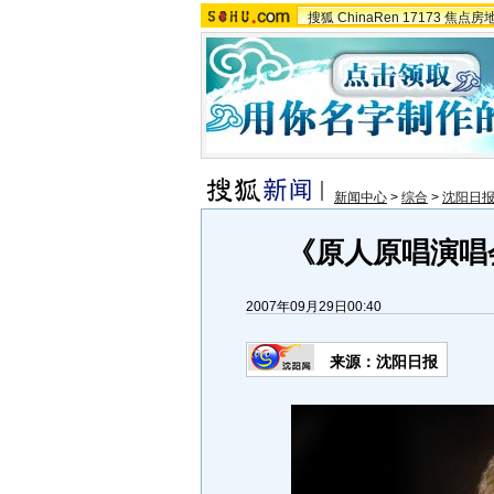
搜狐
ChinaRen
17173
焦点房
新闻中心
>
综合
>
沈阳日
《原人原唱演唱
2007年09月29日00:40
来源：沈阳日报