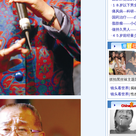
抓拍黑丝袜主题
镜头看世界
|
揭
镜头看世界
|
性