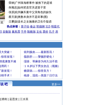
·
荣林
|
广州珠海桥事件:被推下的是谁
·
朱顺忠
|
如何把贪官关进笼子里
·
张原
|
杭州飙车案中父亲角色的缺失
·
蔡天新
|
奥数本身并不是坏事(图)
·
王攀
|
副县长之女施暴的卫生巾疑虑
车底
热点标签：
章子怡
春运
郭德纲
315
明星代
烈
吴敬琏
暴风雪
于丹
陈晓旭
文化
票价
孔子
房
说 吧
更多>>
赵勇刚
|
蓝恩发
|
江水英