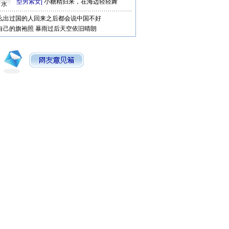
型男索女
|
小糖精归来，在海边轻轻舞
口水
么出过国的人回来之后都会说中国不好
自己的旗袍照
暴雨过后天空依旧晴朗