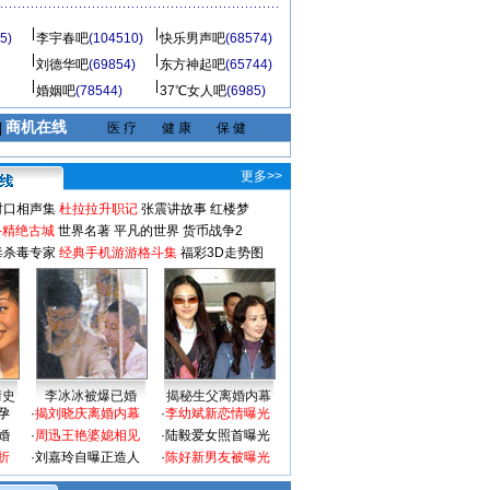
5)
李宇春吧
(104510)
快乐男声吧
(68574)
刘德华吧
(69854)
东方神起吧
(65744)
婚姻吧
(78544)
37℃女人吧
(6985)
商机在线
|
医 疗
健 康
保 健
更多>>
对口相声集
杜拉拉升职记
张震讲故事
红楼梦
-精绝古城
世界名著
平凡的世界
货币战争2
毒杀毒专家
经典手机游游格斗集
福彩3D走势图
情史
李冰冰被爆已婚
揭秘生父离婚内幕
孕
·
揭刘晓庆离婚内幕
·
李幼斌新恋情曝光
婚
·
周迅王艳婆媳相见
·
陆毅爱女照首曝光
折
·
刘嘉玲自曝正造人
·
陈好新男友被曝光