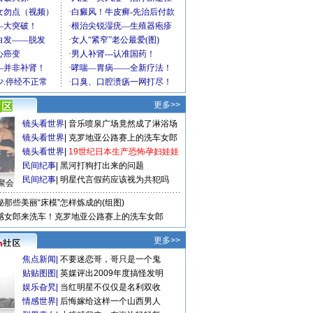
更多>>
镜头看世界
|
音乐喷泉广场竟然成了淋浴场
镜头看世界
|
克罗地亚公路赛上的洗车女郎
镜头看世界
|
19世纪日本生产恐怖孕妇娃娃
民间纪事
|
黑河打狗打出来的问题
民间纪事
|
明星代言假药应该视为共犯吗
聚会
秘那些美丽“床模”怎样炼成的(组图)
感女郎来洗车！克罗地亚公路赛上的洗车女郎
更多>>
焦点新闻
|
不要迷恋哥，哥只是一个鬼
贴贴图图
|
英媒评出2009年度搞怪发明
娱乐旮旯
|
当红明星不仅仅是名利双收
情感世界
|
后悔嫁给这样一个山西男人