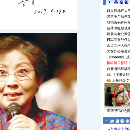
茶 余 饭
·
何炅获地产大亨
·
陈慧琳产后恢复
·
殷桃街头休闲装
·
范冰冰红地毯
·
姚晨与老公素
·
日军竟拿战俘
·
盘点网坛大腕
·
美女办公室遭
·
《Nobody》
·
搜狐娱乐招聘
·
台北电玩展靓丽S
·
《变形金刚
·
王岳伦爆李
新版“西游”绝
健 康 指 南