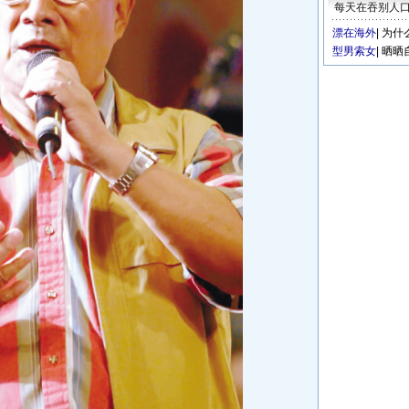
每天在吞别人
漂在海外
|
为什
型男索女
|
晒晒