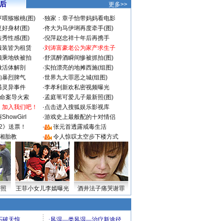
 后
更多>>
喂猕猴桃(图)
·
独家：章子怡带妈妈看电影
好身材(图)
·
佟大为马伊琍再度牵手(图)
秀性感(图)
·
倪萍赵忠祥十年后再携手
服装皆为租赁
·
刘涛富豪老公为家产求生子
颜乘地铁被拍
·
舒淇醉酒瞬间惨被抓拍(图)
做活体解剖
·
实拍漂亮的地摊西施(组图)
的暴烈脾气
·
世界九大罪恶之城(组图)
遇灵异事件
·
李孝利新欢私密视频曝光
成命案导火索
·
孟庭苇可爱儿子最新照(图)
：加入我们吧！
·
点击进入搜狐娱乐影视库
howGirl
·
游戏史上最般配的十对情侣
2》送票！
·
张元首透露戒毒生活
湘胎教
·
令人惊叹太空步下楼方式
密照
王菲小女儿李嫣曝光
酒井法子痛哭谢罪