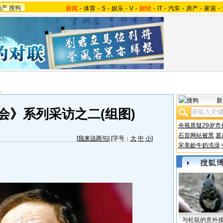
地产
搜狗
新闻
-
体育
-
S
-
娱乐
-
V
-
财经
-
IT
-
汽车
-
房产
-
家居
-
报
新
会》系列采访之二(组图)
央视质疑29岁市
石首网站被黑
篡
[
我来说两句
] [字号：
大
中
小
]
宋美龄牛奶洗澡
与松鼠的意外