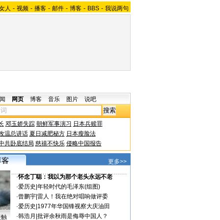
女人
-
视频
-
播客
-
邮件
-
博客
-
BBS
-
我说两句
闻
网页
博客
音乐
图片
说吧
长
邓玉娇失踪
朝鲜军事演习
日本兵赎罪
改温总讲话
夏日减肥秘方
日本瘦脸法
中共卧底结局
慈禧不快乐
侵略中国报告
更多>>
·
怀念丁聪：我以为那个老头永远不老
·
爱历史
|
年轻时代的毛泽东(组图)
·
曾鹏宇
|
雷人！我在绝对唱响做评委
·
爱历史
|
1977年华国锋视察大庆油田
·
韩浩月
|
批评余秋雨是侮辱中国人？
接触