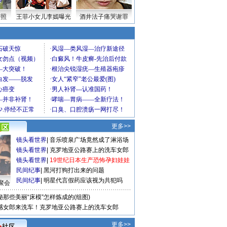
密照
王菲小女儿李嫣曝光
酒井法子痛哭谢罪
更多>>
镜头看世界
|
音乐喷泉广场竟然成了淋浴场
镜头看世界
|
克罗地亚公路赛上的洗车女郎
镜头看世界
|
19世纪日本生产恐怖孕妇娃娃
民间纪事
|
黑河打狗打出来的问题
民间纪事
|
明星代言假药应该视为共犯吗
聚会
秘那些美丽“床模”怎样炼成的(组图)
感女郎来洗车！克罗地亚公路赛上的洗车女郎
更多>>