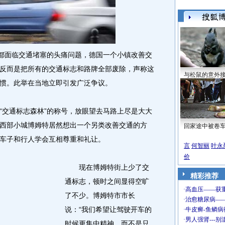
都面临交通堵塞的头痛问题，德国一个小镇改善交
反而是把所有的交通标志和路牌全部废除，声称这
与松鼠的意外
惯。此举在当地立即引发广泛争议。
交通标志森林”的称号，放眼望去马路上尽是大大
西部小城博姆特居然想出一个另类改善交通的方
回家途中被卷
车子和行人学会互相尊重和礼让。
言
何智丽
叶永
价
现在博姆特街上少了交
精彩推荐
通标志，顿时之间显得空旷
了不少。博姆特市市长
说：“我们希望让驾驶开车的
时候更集中精神，而不是只