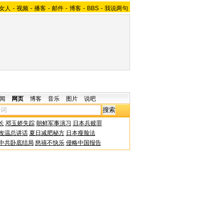
女人
-
视频
-
播客
-
邮件
-
博客
-
BBS
-
我说两句
闻
网页
博客
音乐
图片
说吧
长
邓玉娇失踪
朝鲜军事演习
日本兵赎罪
改温总讲话
夏日减肥秘方
日本瘦脸法
中共卧底结局
慈禧不快乐
侵略中国报告