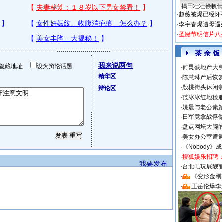
揭田壮壮徐帆
·
赵薇被爆已经怀
·
李宇春爆遭母逼
·
圣诞节明信片八
茶 余 饭
我来说两句
隐藏地址
设为辩论话题
·
何炅获地产大亨
精华区
·
陈慧琳产后恢复
·
殷桃街头休闲装
辩论区
·
范冰冰红地毯
·
姚晨与老公素
·
日军竟拿战俘
·
盘点网坛大腕
·
美女办公室遭
·
《Nobody》
·
搜狐娱乐招聘
我要发布
·
台北电玩展靓丽S
·
《变形金刚
·
王岳伦爆李