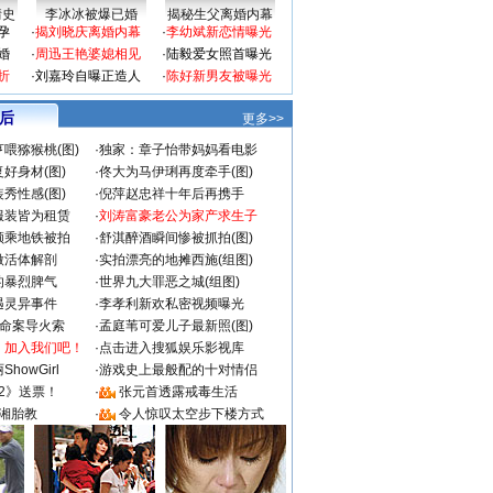
情史
李冰冰被爆已婚
揭秘生父离婚内幕
孕
·
揭刘晓庆离婚内幕
·
李幼斌新恋情曝光
婚
·
周迅王艳婆媳相见
·
陆毅爱女照首曝光
折
·
刘嘉玲自曝正造人
·
陈好新男友被曝光
 后
更多>>
喂猕猴桃(图)
·
独家：章子怡带妈妈看电影
好身材(图)
·
佟大为马伊琍再度牵手(图)
秀性感(图)
·
倪萍赵忠祥十年后再携手
服装皆为租赁
·
刘涛富豪老公为家产求生子
颜乘地铁被拍
·
舒淇醉酒瞬间惨被抓拍(图)
做活体解剖
·
实拍漂亮的地摊西施(组图)
的暴烈脾气
·
世界九大罪恶之城(组图)
遇灵异事件
·
李孝利新欢私密视频曝光
成命案导火索
·
孟庭苇可爱儿子最新照(图)
：加入我们吧！
·
点击进入搜狐娱乐影视库
howGirl
·
游戏史上最般配的十对情侣
2》送票！
·
张元首透露戒毒生活
湘胎教
·
令人惊叹太空步下楼方式