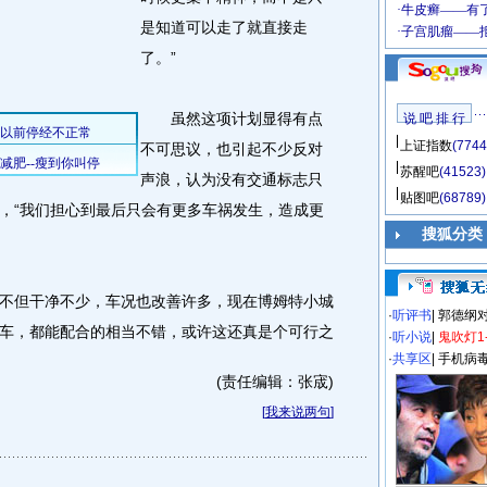
是知道可以走了就直接走
了。”
虽然这项计划显得有点
说 吧 排 行
上证指数
(7744
不可思议，也引起不少反对
苏醒吧
(41523)
声浪，认为没有交通标志只
贴图吧
(68789)
，“我们担心到最后只会有更多车祸发生，造成更
搜狐分类
但干净不少，车况也改善许多，现在博姆特小城
·
听评书
|
郭德纲
车，都能配合的相当不错，或许这还真是个可行之
·
听小说
|
鬼吹灯1
·
共享区
|
手机病
(责任编辑：张宬)
[
我来说两句
]