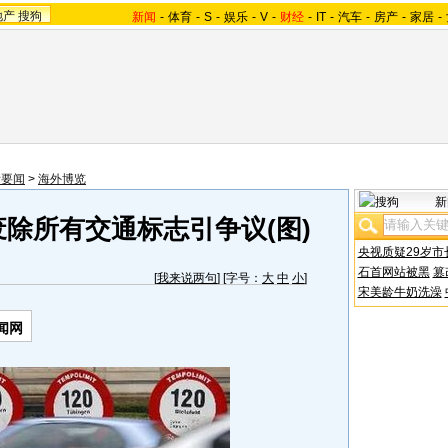
地产
搜狗
新闻
-
体育
-
S
-
娱乐
-
V
-
财经
-
IT
-
汽车
-
房产
-
家居
-
际要闻
>
海外博览
新
除所有交通标志引争议(图)
央视质疑29岁市
石首网站被黑
篡
[
我来说两句
] [字号：
大
中
小
]
宋美龄牛奶洗澡
闻网