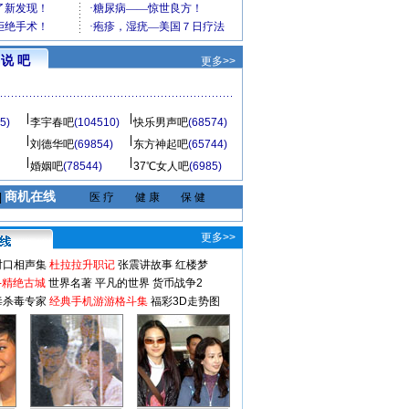
说 吧
更多>>
5)
李宇春吧
(104510)
快乐男声吧
(68574)
刘德华吧
(69854)
东方神起吧
(65744)
婚姻吧
(78544)
37℃女人吧
(6985)
商机在线
|
医 疗
健 康
保 健
更多>>
对口相声集
杜拉拉升职记
张震讲故事
红楼梦
-精绝古城
世界名著
平凡的世界
货币战争2
毒杀毒专家
经典手机游游格斗集
福彩3D走势图