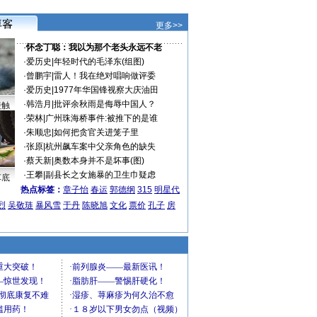
更多>>
·
怀念丁聪：我以为那个老头永远不老
·
爱历史
|
年轻时代的毛泽东(组图)
·
曾鹏宇
|
雷人！我在绝对唱响做评委
·
爱历史
|
1977年华国锋视察大庆油田
·
韩浩月
|
批评余秋雨是侮辱中国人？
接触
·
荣林
|
广州珠海桥事件:被推下的是谁
·
朱顺忠
|
如何把贪官关进笼子里
·
张原
|
杭州飙车案中父亲角色的缺失
·
蔡天新
|
奥数本身并不是坏事(图)
·
王攀
|
副县长之女施暴的卫生巾疑虑
车底
热点标签：
章子怡
春运
郭德纲
315
明星代
烈
吴敬琏
暴风雪
于丹
陈晓旭
文化
票价
孔子
房