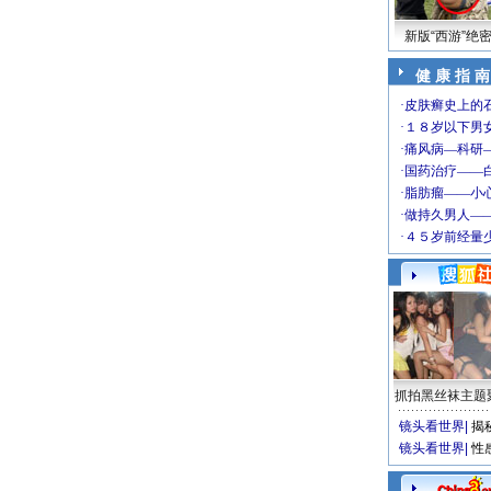
新版“西游”绝
健 康 指 南
抓拍黑丝袜主题
镜头看世界
|
揭
镜头看世界
|
性