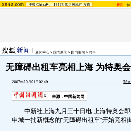
搜狐
ChinaRen
17173
焦点房地产
搜狗
新闻
-
体
新闻中心
>
国内新闻
>
国内要闻
>
时事
无障碍出租车亮相上海 为特奥
2007年10月01日02:49
[
我来
来源：中国新闻网
中新社上海九月三十日电 上海特奥会即
申城一批新概念的“无障碍出租车”开始亮相