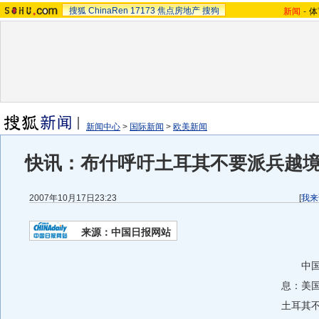
搜狐
ChinaRen
17173
焦点房地产
搜狗
新闻
-
体
新闻中心
>
国际新闻
>
欧美新闻
快讯：布什呼吁土耳其不要派兵越
2007年10月17日23:23
[
我来
来源：中国日报网站
中国日
息：美国
土耳其