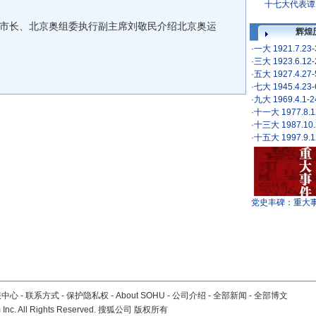
十七大代表谭
副市长、北京奥组委执行副主席刘敬民介绍北京奥运
辉煌
·
一大 1921.7.23
·
三大 1923.6.12
·
五大 1927.4.27
·
七大 1945.4.23
·
九大 1969.4.1-
·
十一大 1977.8.1
·
十三大 1987.10.
·
十五大 1997.9.1
党史丰碑：重大
服中心
-
联系方式
-
保护隐私权
-
About SOHU
-
公司介绍
-
全部新闻
-
全部博文
Inc. All Rights Reserved. 搜狐公司
版权所有