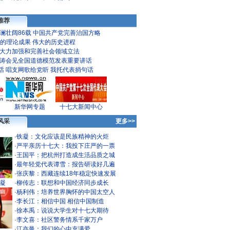
推荐
澜壮阔86载
中国共产党完善治国方略
的理论成果 伟大的历史进程
大力加强和完善社会领域立法
涛会见全国道德模范发表重要讲话
话
唱支网歌给党听
我托代表捎句话
新华网专题
十七大新闻中心
风采
更多>>
·
铁凝：文化应该是民族精神的火炬
·
严平亲历十七大：我投下庄严的一票
·
王国平：把杭州打造成生活品质之城
·
最年轻党代表谭雪：报告研读好几遍
·
张庆黎：西藏连续18年稳定快速发展
凝
·
柳传志：联想和中国经济同步成长
·
杨利伟：培养世界胸怀的中国太空人
·
李长江：相信中国 相信中国制造
·
徐本禹：说说大学生对十七大期待
·
李文喜：社区警务情系千家万户
·
江亦曼：我们的心中充满爱