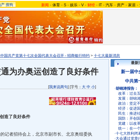
地产
搜狗
新闻
-
体育
-
S
-
娱乐
-
V
-
财经
-
IT
-
汽车
-
房产
-
家居
-
中国共产党第十七次全国代表大会召开 - 招商银行特约
>
十七大最新消息
最新
交通为办奥运创造了良好条件
新一届中
中共第
[
我来说两句
] [字号：
大
中
小
]
·
胡锦涛报告：
改革：
过去
发展：
胡锦
政治：
坚定
经济：
促进
民生：
推进
创造了良好条件
国防：
开创
党建：
以改
统一：
在一
·
十七大胜利闭
的记者招待会上，北京市副市长、北京奥组委执
·
大会通过党章(