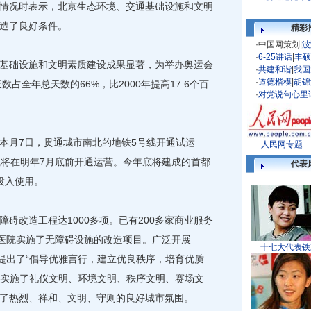
情况时表示，北京生态环境、交通基础设施和文明
造了良好条件。
精彩
·
中国网策划
|
波
·
6-25讲话
|
丰硕
础设施和文明素质建设成果显著，为举办奥运会
·
共建和谐
|
我国
·
道德楷模
|
胡锦
数占全年总天数的66%，比2000年提高17.6个百
·
对党说句心里
月7日，贯通城市南北的地铁5号线开通试运
人民网专题
线将在明年7月底前开通运营。今年底将建成的首都
代表
投入使用。
改造工程达1000多项。已有200多家商业服务
家医院实施了无障碍设施的改造项目。广泛开展
十七大代表铁
，提出了“倡导优雅言行，建立优良秩序，培育优质
标，实施了礼仪文明、环境文明、秩序文明、赛场文
了热烈、祥和、文明、守则的良好城市氛围。