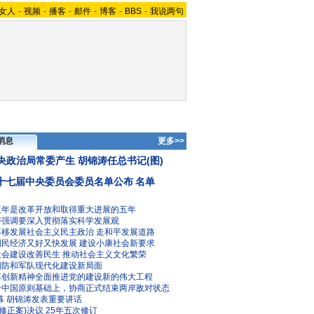
女人
-
视频
-
播客
-
邮件
-
博客
-
BBS
-
我说两句
消息
更多>>
央政治局常委产生 胡锦涛任总书记(图)
十七届中央委员会委员名单公布
名单
五年是改革开放和取得重大进展的五年
涛强调要深入贯彻落实科学发展观
不移发展社会主义民主政治
走和平发展道路
国民经济又好又快发展
建设小康社会新要求
社会建设改善民生
推动社会主义文化繁荣
国防和军队现代化建设新局面
革创新精神全面推进党的建设新的伟大工程
个中国原则基础上，协商正式结束两岸敌对状态
幕 胡锦涛发表重要讲话
修正案)决议
25年五次修订