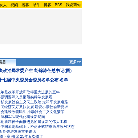
女人
-
视频
-
播客
-
邮件
-
博客
-
BBS
-
我说两句
消息
更多>>
央政治局常委产生 胡锦涛任总书记(图)
十七届中央委员会委员名单公布
名单
五年是改革开放和取得重大进展的五年
涛强调要深入贯彻落实科学发展观
不移发展社会主义民主政治
走和平发展道路
国民经济又好又快发展
建设小康社会新要求
社会建设改善民生
推动社会主义文化繁荣
国防和军队现代化建设新局面
革创新精神全面推进党的建设新的伟大工程
个中国原则基础上，协商正式结束两岸敌对状态
幕 胡锦涛发表重要讲话
修正案)决议
25年五次修订