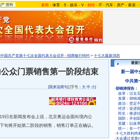
地产
搜狗
新闻
-
体育
-
S
-
娱乐
-
V
-
财经
-
IT
-
汽车
-
房产
-
家居
-
中国共产党第十七次全国代表大会召开 - 招商银行特约
>
十七大最新消息
最新
内公众门票销售第一阶段结束
新一届中
中共第
[
我来说两句
] [字号：
大
中
小
]
·
胡锦涛报告：
改革：
过去
发展：
胡锦
政治：
坚定
经济：
促进
民生：
推进
9日在新闻发布会上说，北京奥运会面向境内公
国防：
开创
党建：
以改
下旬将开始第二阶段的销售，销售订单正在确认。
统一：
在一
·
十七大胜利闭
·
大会通过党章(