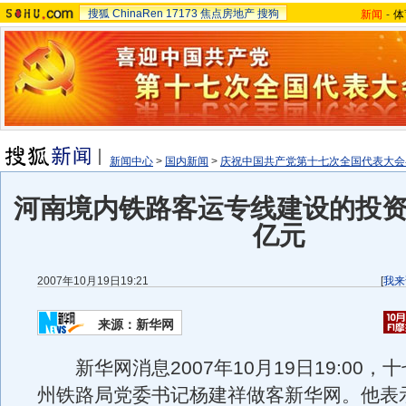
搜狐
ChinaRen
17173
焦点房地产
搜狗
新闻
-
体
新闻中心
>
国内新闻
>
庆祝中国共产党第十七次全国代表大会召
河南境内铁路客运专线建设的投资将
亿元
2007年10月19日19:21
[
我来
来源：新华网
新华网消息2007年10月19日19:00，
州铁路局党委书记杨建祥做客新华网。他表