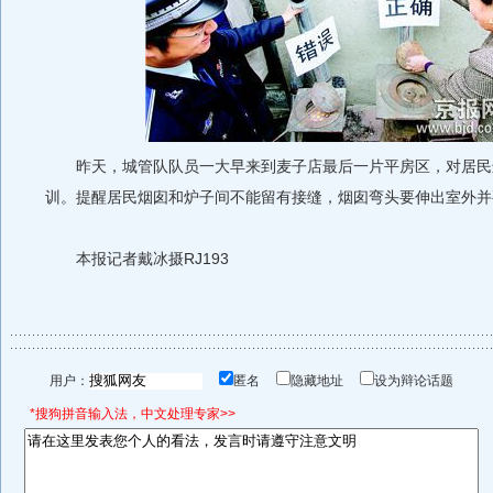
昨天，城管队队员一大早来到麦子店最后一片平房区，对居民
训。提醒居民烟囱和炉子间不能留有接缝，烟囱弯头要伸出室外并
本报记者戴冰摄RJ193
用户：
匿名
隐藏地址
设为辩论话题
*搜狗拼音输入法，中文处理专家>>