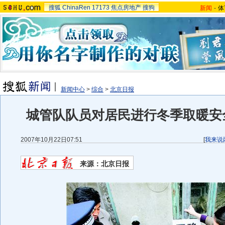
搜狐
ChinaRen
17173
焦点房地产
搜狗
新闻
-
体
新闻中心
>
综合
>
北京日报
城管队队员对居民进行冬季取暖安全
2007年10月22日07:51
[
我来说
来源：北京日报