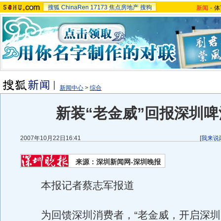
搜狐
ChinaRen
17173
焦点房地产
搜狗
新闻
-
体
新闻中心
>
综合
新装“老金威”回报深圳啤
2007年10月22日16:41
[
我来说
来源：深圳新闻网-深圳晚报
本报记者蔡志军报道
为回馈深圳消费者，“老金威，开启深圳"